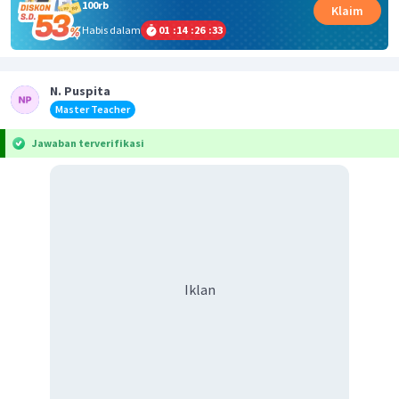
100rb
Klaim
Habis dalam
01
:
14
:
26
:
33
N. Puspita
Master Teacher
Jawaban terverifikasi
Iklan