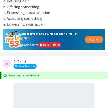
Refusing help
Offering something
Expressing dissatisfaction
Accepting something
Expressing satisfaction
Ikuti Tryout SNBT & Menangkan E-Wallet
100rb
Klaim
Habis dalam
00
:
07
:
19
:
23
D. Danti
Master Teacher
Jawaban terverifikasi