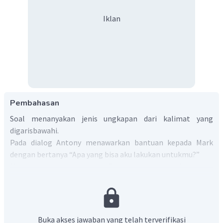
Iklan
Pembahasan
Soal menanyakan jenis ungkapan dari kalimat yang
digarisbawahi.
Pada dialog Antony menawarkan bantuan kepada Mark
dengan bertanya “Apa yang bisa aku lakukan untukmu?”
Mark kemudian menjawab, “Tidak, terima kasih. Aku dapat
melakukannya sendiri.”
Konteks kalimat Mark menunjukkan bahwa ia menolak
bantuan Anthony
(refusing help).
Jadi, jawaban yang tepat adalah A.
Buka akses jawaban yang telah terverifikasi