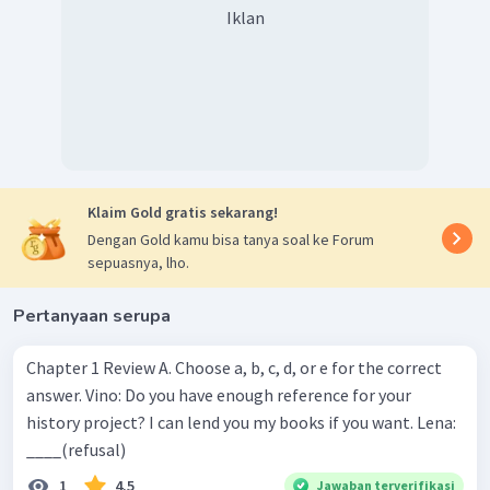
Iklan
Klaim Gold gratis sekarang!
Dengan Gold kamu bisa tanya soal ke Forum
sepuasnya, lho.
Pertanyaan serupa
Chapter 1 Review A. Choose a, b, c, d, or e for the correct
answer. Vino: Do you have enough reference for your
history project? I can lend you my books if you want. Lena:
____(refusal)
1
4.5
Jawaban terverifikasi