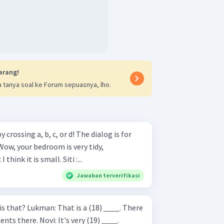
arang!
 tanya soal ke Forum sepuasnya, lho.
crossing a, b, c, or d! The dialog is for
comfortable and large. Lisa : I think it is small. Siti :...
Jawaban terverifikasi
It's very (19) ____.