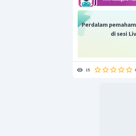
Perdalam pemaham
di sesi L
15