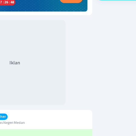
7
:
26
:
48
Iklan
cher
as Negeri Medan