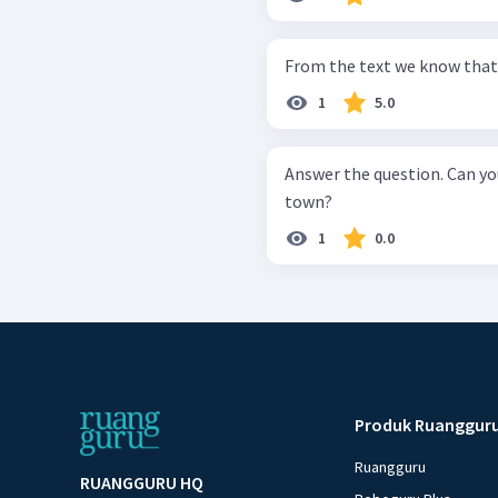
From the text we know that .
1
5.0
Answer the question. Can you mention another public places in your
town?
1
0.0
Produk Ruanggur
Ruangguru
RUANGGURU HQ