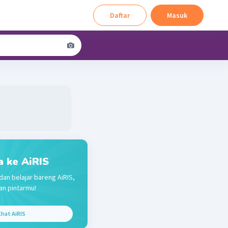
Daftar
Masuk
a ke AiRIS
dan belajar bareng AiRIS,
n pintarmu!
hat AiRIS