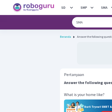
SD
SMP
SMA
Beranda
Answer the following questi
Pertanyaan
Answer the following ques
What is your home like?
Ikuti Tryout SNBT 