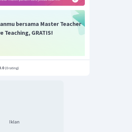
anmu bersama Master Teacher
ive Teaching, GRATIS!
0.0
(
0 rating
)
Iklan