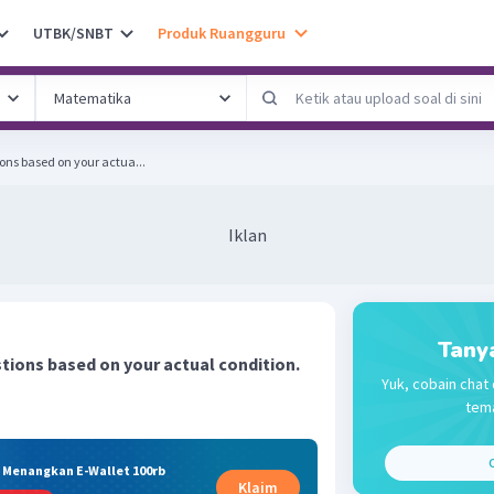
UTBK/SNBT
Produk Ruangguru
ons based on your actua...
Iklan
Tany
tions based on your actual condition.
Yuk, cobain chat 
tema
C
& Menangkan E-Wallet 100rb
Klaim