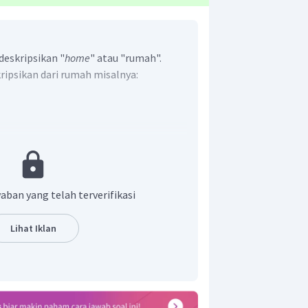
eskripsikan "
home
" atau "rumah".
ripsikan dari rumah misalnya:
uangan.
ang tepat misalnya:
"
I love mye home.
ontyard. It has seven bedrooms. My home
aban yang telah terverifikasi
 the house everyday.
"
Lihat Iklan