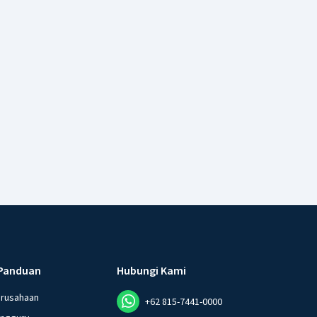
Panduan
Hubungi Kami
erusahaan
+62 815-7441-0000