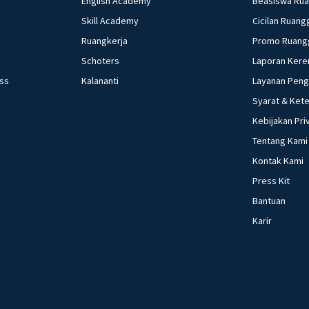
English Academy
Beasiswa Ru
Skill Academy
Cicilan Ruang
Ruangkerja
Promo Ruang
Schoters
Laporan Kere
ess
Kalananti
Layanan Pen
Syarat & Ket
Kebijakan Pri
Tentang Kami
Kontak Kami
Press Kit
Bantuan
Karir