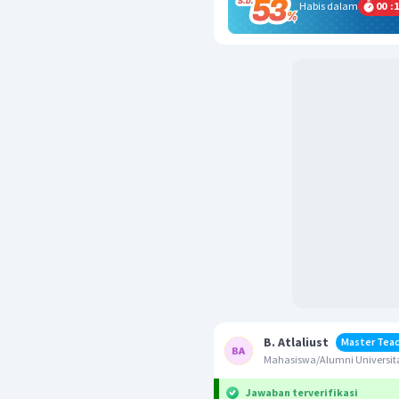
Habis dalam
00
:
1
B. Atlaliust
Master Tea
Mahasiswa/Alumni Universit
Jawaban terverifikasi