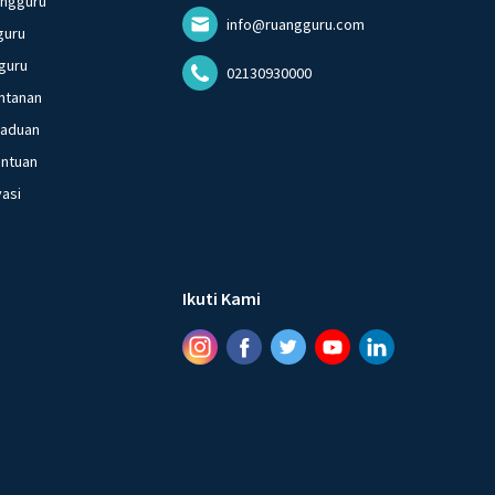
angguru
info@ruangguru.com
guru
guru
02130930000
ntanan
gaduan
entuan
vasi
Ikuti Kami