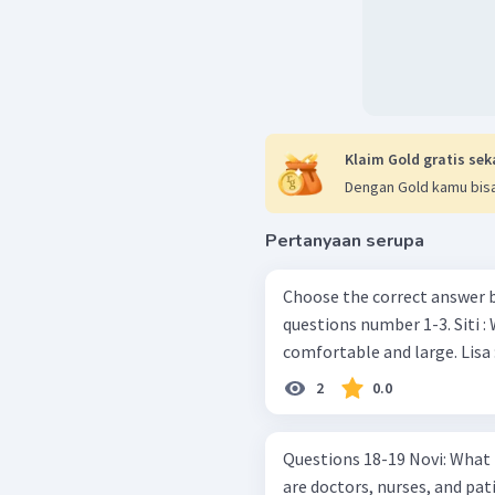
Klaim Gold gratis sek
Dengan Gold kamu bisa
Pertanyaan serupa
Choose the correct answer by 
questions number 1-3. Siti : Wow, your bedroom is very tidy,
2
0.0
Questions 18-19 Novi: What is that? Lukman: That is a (18) ____. There
are doctors, nurses, and patients there. Novi: 