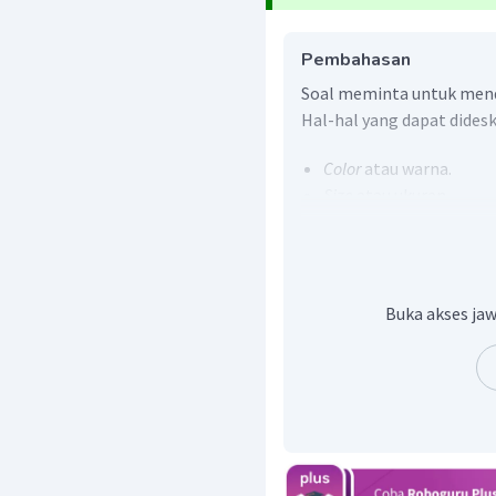
Pembahasan
Soal meminta untuk mend
Hal-hal yang dapat didesk
Color
atau warna.
Size
atau ukuran.
Rooms
atau ruangan-r
Jadi, contoh jawaban y
It is large with wide fr
Buka akses jaw
is painted blue. We clean