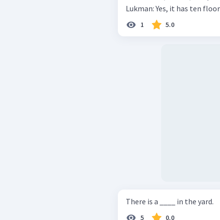
Lukman: Yes, it has ten floor
1
5.0
There is a ____ in the yard.
5
0.0