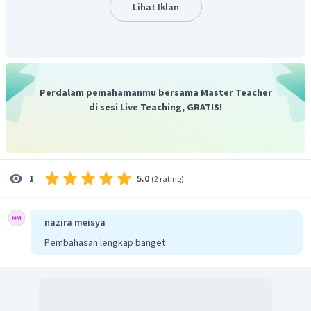
hari)
Lihat Iklan
Jadi, jawaban yang benar adalah seperti yang
dijelaskan.
Perdalam pemahamanmu bersama Master Teacher
di sesi Live Teaching, GRATIS!
5.0
1
(
2 rating
)
nazira meisya
Pembahasan lengkap banget