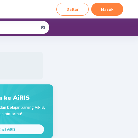
Daftar
Masuk
a ke AiRIS
dan belajar bareng AiRIS,
n pintarmu!
hat AiRIS