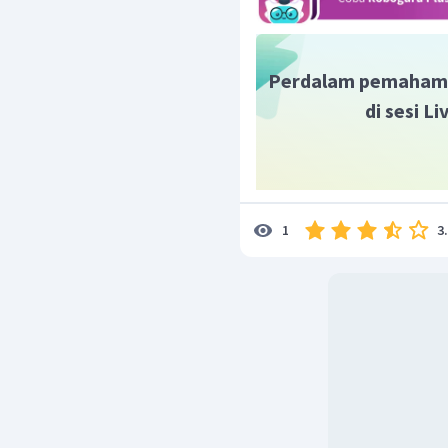
Perdalam pemaham
di sesi L
3
1