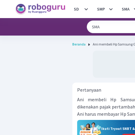
SD
SMP
SMA
Beranda
Ani membeli Hp Samsung Ga
Pertanyaan
Ani membeli Hp Samsu
dikenakan pajak pertambah
Ani harus membayar Hp Sam
Ikuti Tryout SNBT 