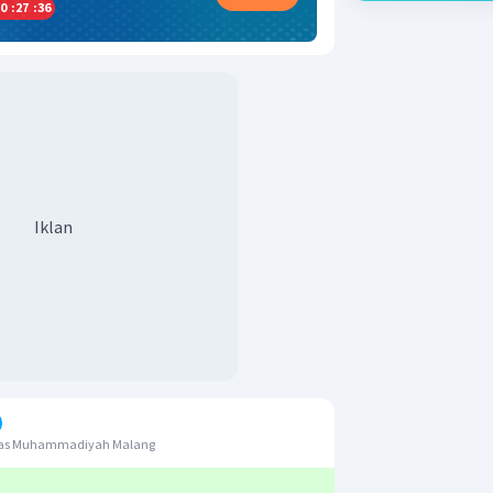
0
:
27
:
35
Iklan
itas Muhammadiyah Malang