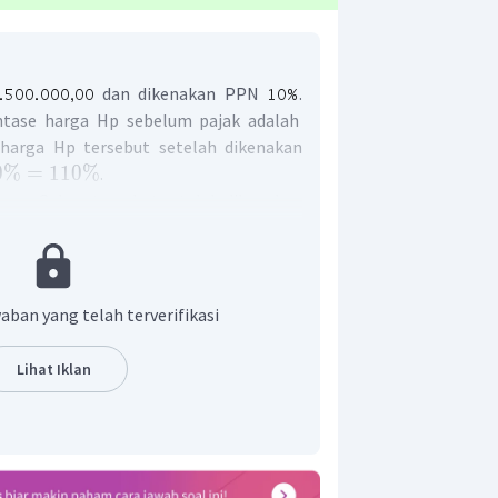
dan dikenakan PPN
.
tase harga Hp sebelum pajak adalah
 harga Hp tersebut setelah dikenakan
0%
=
110%
.
sung Galaxy tersebut setelah dikenakan
aban yang telah terverifikasi
rus membayar sebesar
.
Lihat Iklan