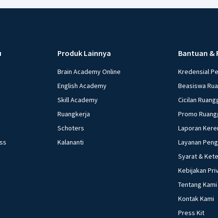
u
Produk Lainnya
Bantuan & 
Brain Academy Online
Kredensial P
English Academy
Beasiswa Ru
Skill Academy
Cicilan Ruang
Ruangkerja
Promo Ruang
Schoters
Laporan Kere
ess
Kalananti
Layanan Pen
Syarat & Ket
Kebijakan Pri
Tentang Kami
Kontak Kami
Press Kit