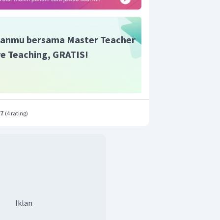
anmu bersama Master Teacher
ive Teaching, GRATIS!
.7
(
4 rating
)
Iklan