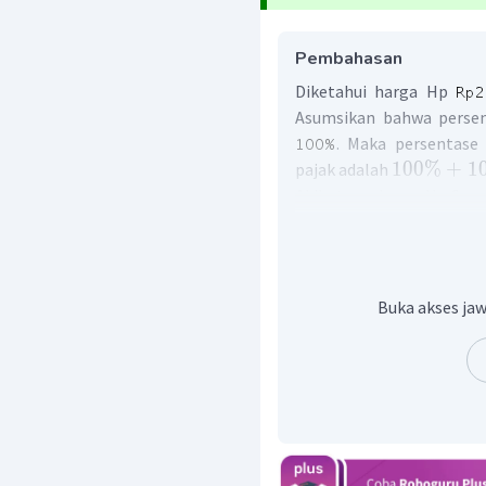
Pembahasan
Diketahui harga Hp
Asumsikan bahwa persen
. Maka persentase
100%
+
1
pajak adalah
Akibatnya, harga Hp Sam
pajak sama dengan
Buka akses jaw
Dengan demikian, Ani ha