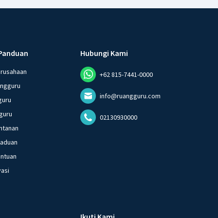
Panduan
Hubungi Kami
erusahaan
+62 815-7441-0000
angguru
info@ruangguru.com
guru
guru
02130930000
ntanan
gaduan
entuan
vasi
Ikuti Kami