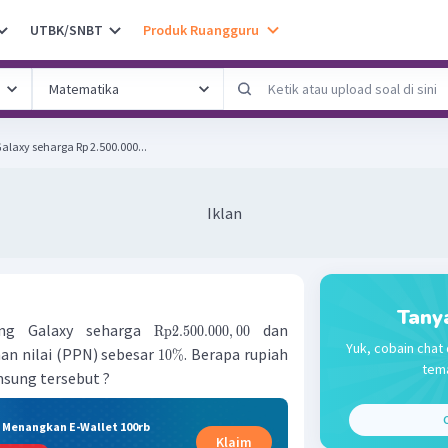
UTBK/SNBT
Produk Ruangguru
laxy seharga Rp 2.500.000...
Iklan
Tany
ng Galaxy seharga
dan
Rp
2.500.000
,
00
Yuk, cobain chat 
an nilai (PPN) sebesar
. Berapa rupiah
10%
tema
sung tersebut ?
C
& Menangkan E-Wallet 100rb
Klaim