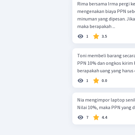
Rima bersama Irma pergi ke
mengenakan biaya PPN sebe
minuman yang dipesan. Jika
maka berapakah ...
1
3.5
Toni membeli barang secara 
PPN 10% dan ongkos kirim R
berapakah uang yang harus 
1
0.0
Nia mengimpor laptop senil
Nilai 10%, maka PPN yang dib
7
4.4