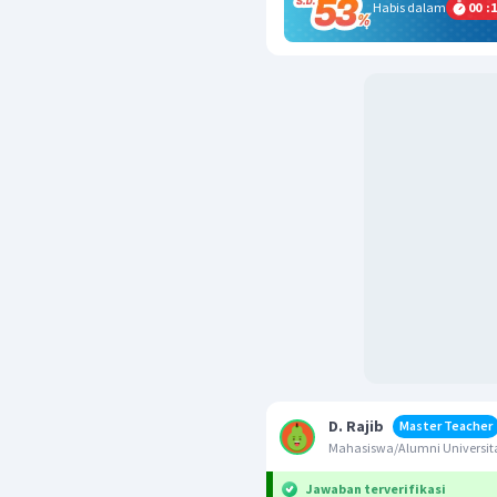
Habis dalam
00
:
1
D. Rajib
Master Teacher
Mahasiswa/Alumni Univers
Jawaban terverifikasi