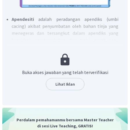
Apendesiti
adalah peradangan apendiks (umbi
cacing) akibat penyumbatan oleh bahan tinja yang
menegeras dan tersangkut dalam apendiks yang
berakibat pembengkakan dan terisi nanah atau
jaringan mati.
Hemoroid
merupakan kondisi ketika pembuluh darah
disekitar anus melebar karena mengalami
peningkatan tekanan lokal pada pembuluh darah
Buka akses jawaban yang telah terverifikasi
tersebut. Umumnya, pembengkakan pembuluh darah
yang terkena penyakit tersebut berada di dalam
Lihat Iklan
rektum atau anus (daerah sekitar atau dalam bokong)
Disfagia
adalah sulit menelan. Saat mengalami
disfagia, proses penyaluran makanan atau minuman
dari mulut ke dalam lambung akan membutuhkan
usaha lebih besar dan waktu yang lebih lama. Disfagia
Perdalam pemahamanmu bersama Master Teacher
bisa disebabkan oleh beragam kondisi, mulai dari
di sesi Live Teaching, GRATIS!