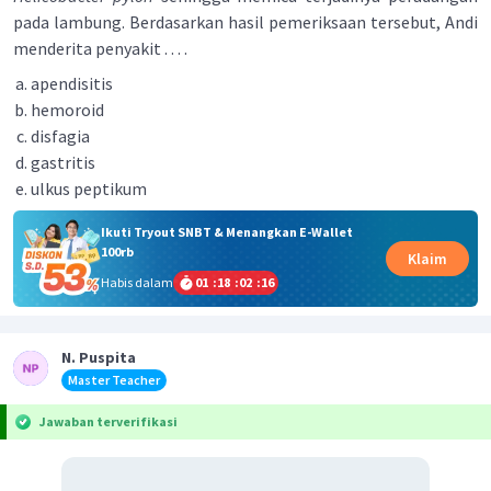
pada lambung. Berdasarkan hasil pemeriksaan tersebut, Andi
menderita penyakit . . . .
apendisitis
hemoroid
disfagia
gastritis
ulkus peptikum
Ikuti Tryout SNBT & Menangkan E-Wallet
100rb
Klaim
Habis dalam
01
:
18
:
02
:
16
N. Puspita
Master Teacher
Jawaban terverifikasi