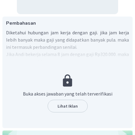
Pembahasan
Diketahui hubungan jam kerja dengan gaji. jika jam kerja
lebih banyak maka gaji yang didapatkan banyak pula. maka
ini termasuk perbandingan senilai.
Jika Andi bekerja selama 8 jam dengan gaji Rp320.000. maka
jika dia bekerja 14 jam, banyaknya gaji yang didapatkan :
Buka akses jawaban yang telah terverifikasi
Lihat Iklan
Jadi, jika Andi bekerja selama 14 jam, banyaknya gaji yang
didapatkan adalah Rp560.000.