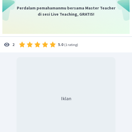
Perdalam pemahamanmu bersama Master Teacher
di sesi Live Teaching, GRATIS!
5.0
2
(
1 rating
)
Iklan