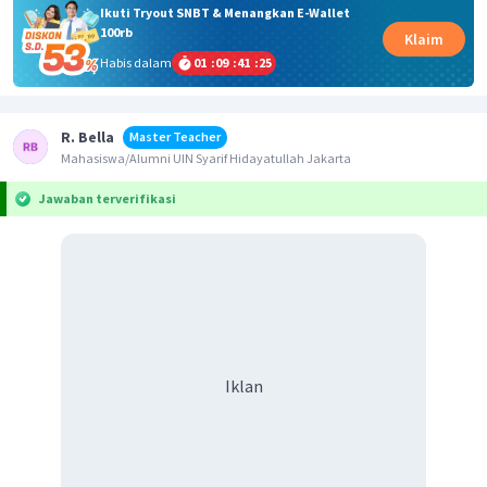
Ikuti Tryout SNBT & Menangkan E-Wallet
100rb
Klaim
Habis dalam
01
:
09
:
41
:
24
R. Bella
Master Teacher
Mahasiswa/Alumni UIN Syarif Hidayatullah Jakarta
Jawaban terverifikasi
Iklan