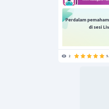
Perdalam pemaham
di sesi L
5
2