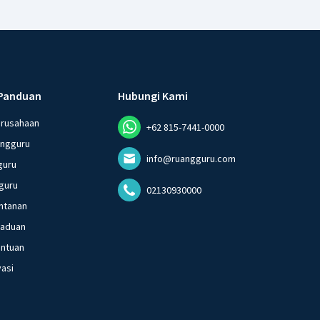
Panduan
Hubungi Kami
erusahaan
+62 815-7441-0000
angguru
info@ruangguru.com
guru
guru
02130930000
ntanan
gaduan
entuan
vasi