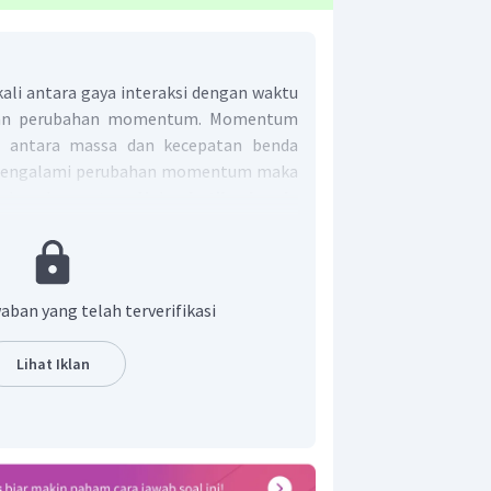
ali antara gaya interaksi dengan waktu
gan perubahan momentum. Momentum
ali antara massa dan kecepatan benda
 mengalami perubahan momentum maka
ahan kecepatan. Maka,
ketika benda
s beraturan benda tidak mengalami
arena saat benda melakukan gerak
erjadi perubahan kecepatan. Sehingga
erak mengalami impuls.
aban yang telah terverifikasi
Lihat Iklan