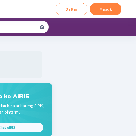
Daftar
Masuk
a ke AiRIS
dan belajar bareng AiRIS,
n pintarmu!
hat AiRIS