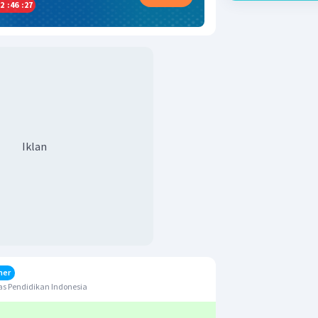
2
:
46
:
27
Iklan
her
s Pendidikan Indonesia