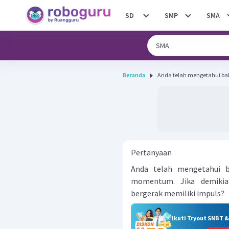
SD
SMP
SMA
Beranda
Anda telah mengetahui ba
Pertanyaan
Anda telah mengetahui 
momentum. Jika demikia
bergerak memiliki impuls?
Ikuti Tryout SNBT 