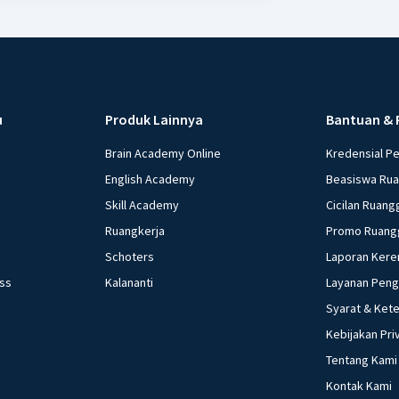
u
Produk Lainnya
Bantuan & 
Brain Academy Online
Kredensial P
English Academy
Beasiswa Ru
Skill Academy
Cicilan Ruang
Ruangkerja
Promo Ruang
Schoters
Laporan Kere
ess
Kalananti
Layanan Pen
Syarat & Ket
Kebijakan Pri
Tentang Kami
Kontak Kami