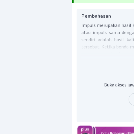
Pembahasan
Impuls merupakan hasil k
atau impuls sama den
sendiri adalah hasil k
tersebut. Ketika benda
benda mengalami perub
melakukan gerak luru
perubahan momentum k
lurus beraturan tidak t
tidak semua benda berg
Buka akses jaw