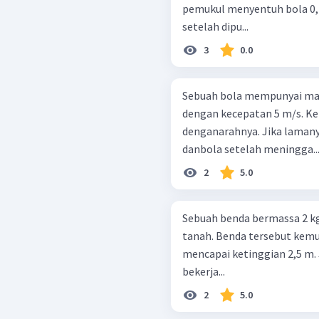
pemukul menyentuh bola 0,
setelah dipu...
3
0.0
Sebuah bola mempunyai ma
dengan kecepatan 5 m/s. Ke
denganarahnya. Jika laman
danbola setelah meningga..
2
5.0
Sebuah benda bermassa 2 kg 
tanah. Benda tersebut kemud
mencapai ketinggian 2,5 m. 
bekerja...
2
5.0