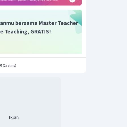
anmu bersama Master Teacher
ive Teaching, GRATIS!
.0
(
2 rating
)
Iklan