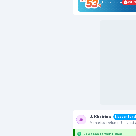
Habis dalam
00
:
1
J. Khairina
Master Teac
Mahasiswa/Alumni Universita
Jawaban terverifikasi