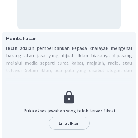
Pembahasan
Iklan
adalah pemberitahuan kepada khalayak mengenai
barang atau jasa yang dijual. Iklan biasanya dipasang
melalui media seperti surat kabar, majalah, radio, atau
televisi. Selain iklan, ada pula yang disebut slogan dan
poster.
Slogan
merupakan kalimat pendek dan padat. Kalimat
yang digunakan dalam iklan dapat berupa slogan sehingga
masyarakat mudah mengingat iklan tersebut. Namun,
slogan tidak selalu ditulis dalam iklan.
Buka akses jawaban yang telah terverifikasi
Poster
merupakan iklan yang dipasang dalam bentuk
plakat berukuran besar. Namun, tidak semua poster dapat
Lihat Iklan
disebut iklan. Hal ini disebabkan iklan dapat dipublikasikan
di berbagai media, sedangkan poster hanya dalam bentuk