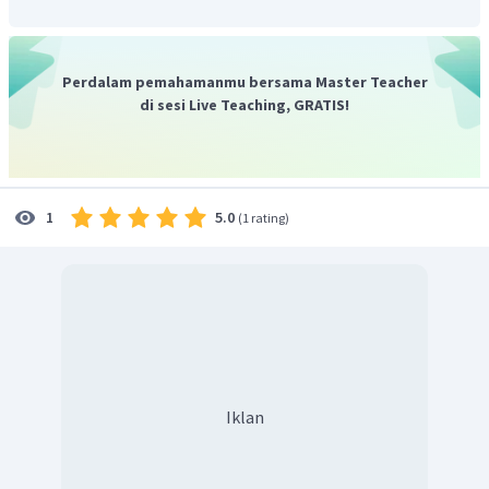
plakat. lnformasi dalam poster disampaikan secara
tersurat.
Pada umumnya,
penulisan iklan, poster, dan slogan
Perdalam pemahamanmu bersama Master Teacher
ditulis dengan bahasa yang menarik.
Hal itu bertujuan
di sesi Live Teaching, GRATIS!
agar masyarakat menjadi tertarik untuk melihat dan
membaca informasi apa yang ada di dalam iklan, poster,
dan slogan tersebut.
Dengan demikian, dapat disimpulkan bahwa salah satu
5.0
1
(
1 rating
)
kaidah kebahasaan dalam iklan, poster, dan slogan
adalah menggunakan bahasa yang menarik.
Iklan