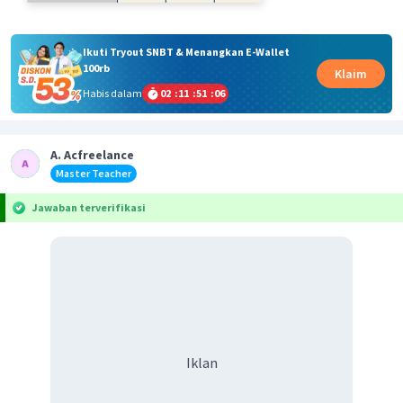
Ikuti Tryout SNBT & Menangkan E-Wallet
100rb
Klaim
Habis dalam
02
:
11
:
51
:
06
A. Acfreelance
Master Teacher
Jawaban terverifikasi
Iklan