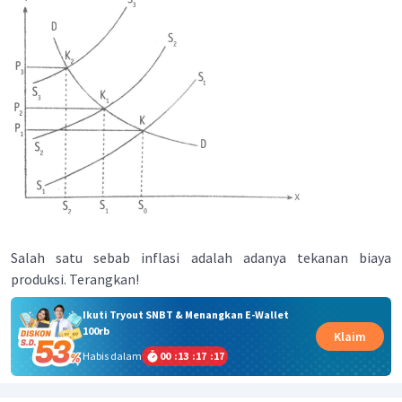
Salah satu sebab inflasi adalah adanya tekanan biaya
produksi. Terangkan!
Ikuti Tryout SNBT & Menangkan E-Wallet
100rb
Klaim
Habis dalam
00
:
13
:
17
:
17