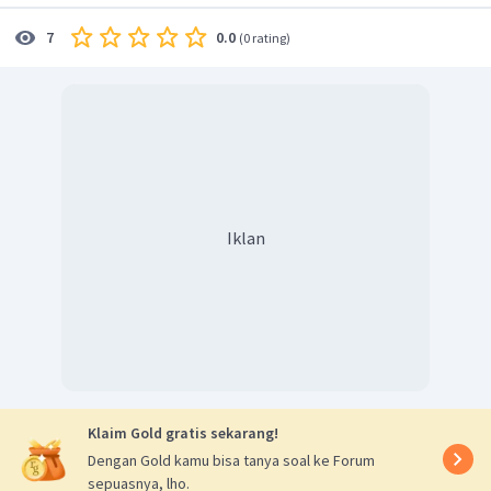
0.0
7
(
0 rating
)
Iklan
Klaim Gold gratis sekarang!
Dengan Gold kamu bisa tanya soal ke Forum
sepuasnya, lho.