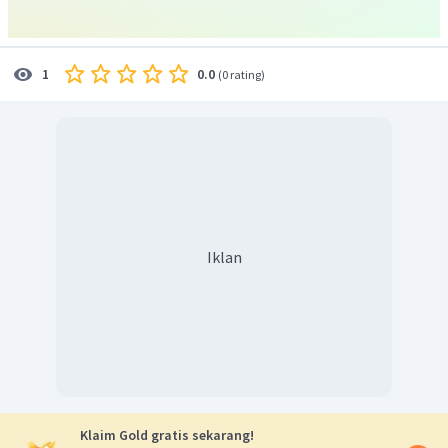
0.0
1
(
0 rating
)
Iklan
Klaim Gold gratis sekarang!