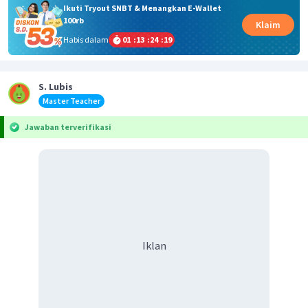
Ikuti Tryout SNBT & Menangkan E-Wallet
100rb
Klaim
Habis dalam
01
:
13
:
24
:
19
S. Lubis
Master Teacher
Jawaban terverifikasi
Iklan