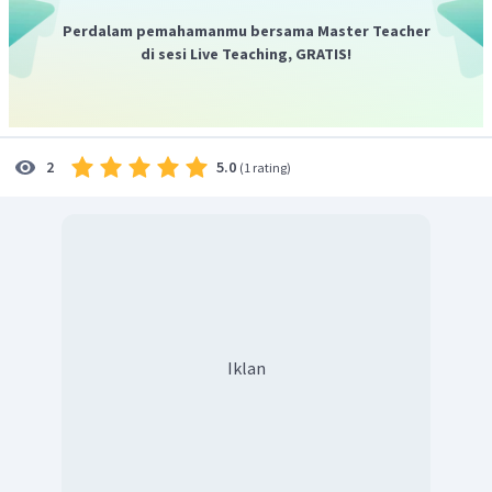
Perdalam pemahamanmu bersama Master Teacher
di sesi Live Teaching, GRATIS!
5.0
2
(
1 rating
)
Iklan