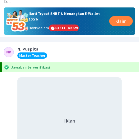
...
Ikuti Tryout SNBT & Menangkan E-Wallet
100rb
Klaim
Habis dalam
01
:
11
:
49
:
28
N. Puspita
Master Teacher
Jawaban terverifikasi
Iklan