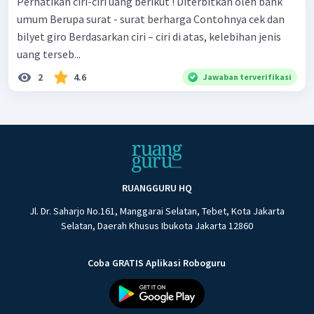
Perhatikan ciri-ciri uang berikut ! Diterbitkan oleh bank
umum Berupa surat - surat berharga Contohnya cek dan
bilyet giro Berdasarkan ciri – ciri di atas, kelebihan jenis
uang terseb...
2
4.6
Jawaban terverifikasi
RUANGGURU HQ
Jl. Dr. Saharjo No.161, Manggarai Selatan, Tebet, Kota Jakarta
Selatan, Daerah Khusus Ibukota Jakarta 12860
Coba GRATIS Aplikasi Roboguru