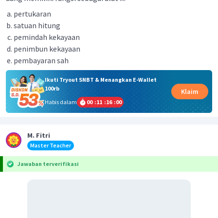
pertukaran
satuan hitung
pemindah kekayaan
penimbun kekayaan
pembayaran sah
Ikuti Tryout SNBT & Menangkan E-Wallet
100rb
Klaim
Habis dalam
00
:
11
:
15
:
59
M. Fitri
Master Teacher
Jawaban terverifikasi