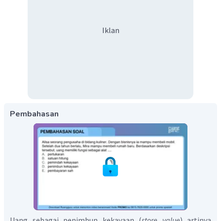
Iklan
Pembahasan
Uang sebagai penimbun kekayaan (
store value
) artinya