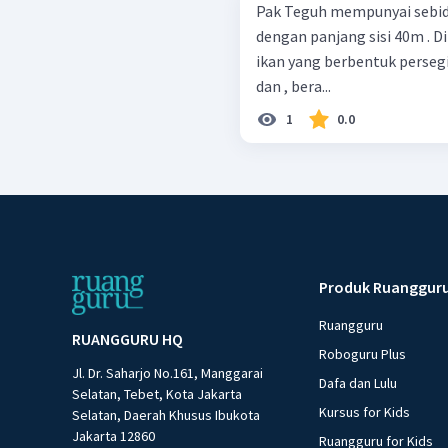
Pak Teguh mempunyai sebid
dengan panjang sisi 40m . D
ikan yang berbentuk perseg
dan , bera...
1
0.0
Produk Ruanggur
Ruangguru
RUANGGURU HQ
Roboguru Plus
Jl. Dr. Saharjo No.161, Manggarai
Dafa dan Lulu
Selatan, Tebet, Kota Jakarta
Kursus for Kids
Selatan, Daerah Khusus Ibukota
Jakarta 12860
Ruangguru for Kids