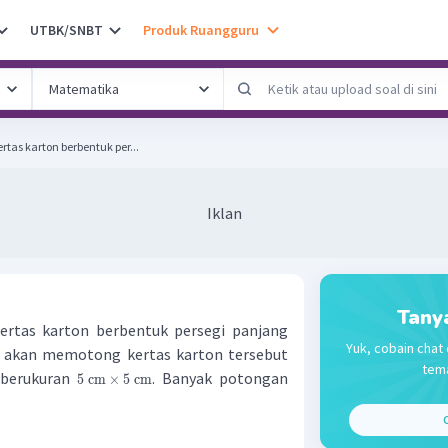
UTBK/SNBT
Produk Ruangguru
tas karton berbentuk per...
Iklan
Tany
ertas karton berbentuk persegi panjang
Yuk, cobain chat 
li akan memotong kertas karton tersebut
tema
 berukuran
. Banyak potongan
5
cm
×
5
cm
C