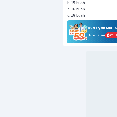
15 buah
16 buah
18 buah
Ikuti Tryout SNBT 
Habis dalam
02
:
1