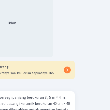
Iklan
arang!
 tanya soal ke Forum sepuasnya, lho.
rsegi panjang berukuran 3 , 5 m × 4 m .
an dipasangi keramik berukuran 40 cm × 40
yang dibutuhkan untuk menutup lantai r...