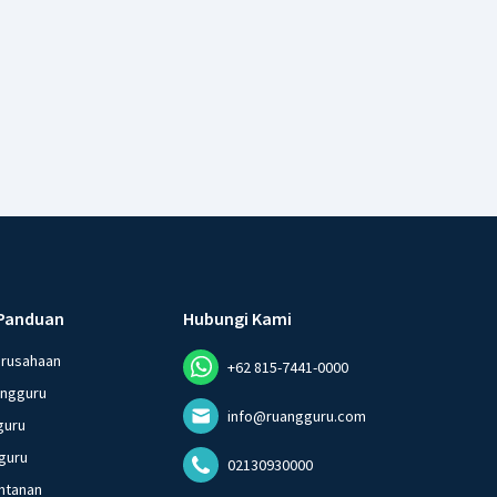
Panduan
Hubungi Kami
erusahaan
+62 815-7441-0000
angguru
info@ruangguru.com
guru
guru
02130930000
ntanan