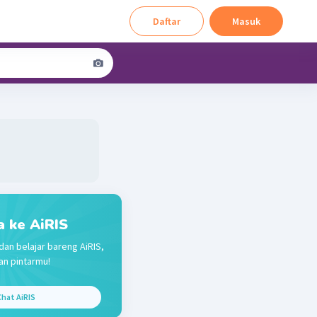
Daftar
Masuk
a ke AiRIS
dan belajar bareng AiRIS,
n pintarmu!
hat AiRIS