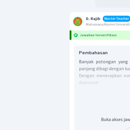
D. Rajib
Master Teacher
Mahasiswa/Alumni Univers
Jawaban terverifikasi
Pembahasan
Banyak potongan yang d
panjang dibagi dengan lua
Dengan menerapkan rumu
diperoleh:
Buka akses jaw