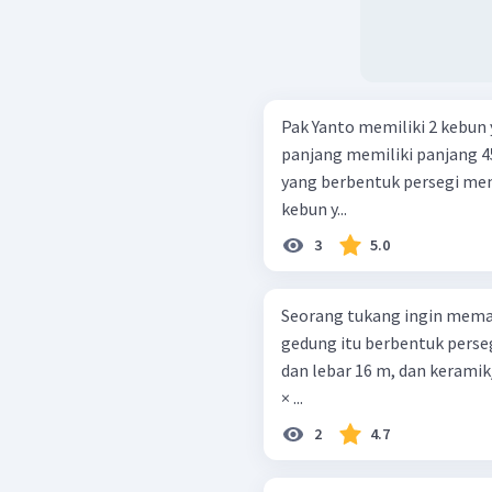
Pak Yanto memiliki 2 kebun
panjang memiliki panjang 4
yang berbentuk persegi memi
kebun y...
3
5.0
Seorang tukang ingin memas
gedung itu berbentuk perse
dan lebar 16 m, dan kerami
× ...
2
4.7