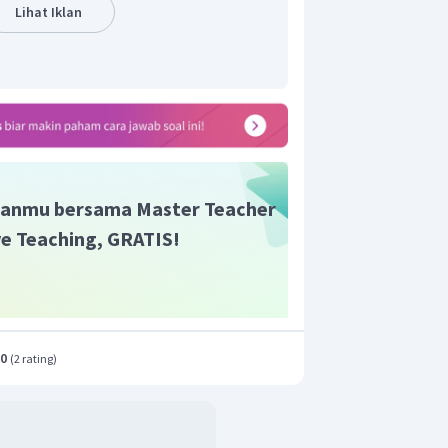
 potongan yang diperoleh Ali adalah 12
Lihat Iklan
anmu bersama Master Teacher
ive Teaching, GRATIS!
.0
(
2 rating
)