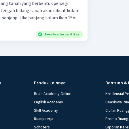
ang tanah yang berbentuk persegi
i tengah bidang tanah akan dibuat kolam
i panjang. Jika panjang kolam ikan 15m
Jawaban terverifikasi
u
Produk Lainnya
Bantuan & 
Brain Academy Online
Kredensial P
English Academy
Beasiswa Ru
Skill Academy
Cicilan Ruang
Ruangkerja
Promo Ruang
Schoters
Laporan Kere