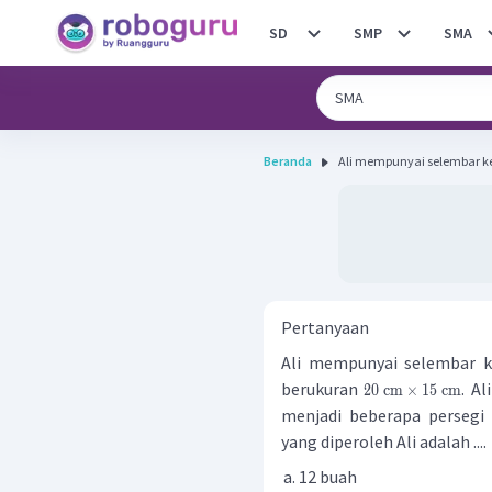
SD
SMP
SMA
Beranda
Ali mempunyai selembar ker
Pertanyaan
Ali mempunyai selembar k
berukuran
. A
20
cm
×
15
cm
menjadi beberapa persegi
yang diperoleh Ali adalah ....
12 buah