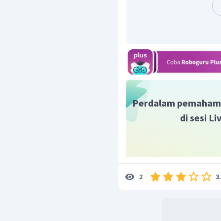
Dengan demikian, banyak
buah.
Perdalam pemaham
di sesi L
3
2