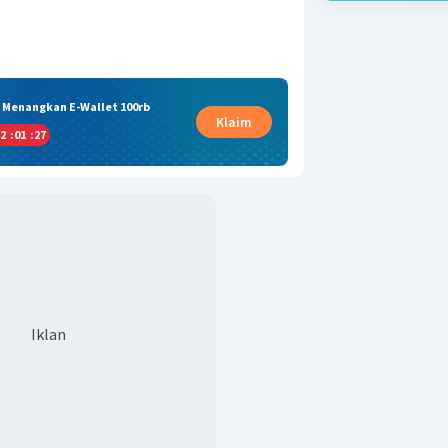
& Menangkan E-Wallet 100rb
Klaim
2
:
01
:
26
Iklan