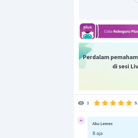
yang Iebar (besar).
Printe
r adalah alat y
maupun peta dalam ukur
CPU (
Central Process
data-data digital.
VDU (
Visual Display Uni
sebagai layar mon
pemrosesan CPU.
Perdalam pemaham
di sesi L
Berdasarkan penjelasan
untuk mengubah data te
Digitizer.
Jadi, jawaban yang tepa
5
1
Aku Lemes
B aja