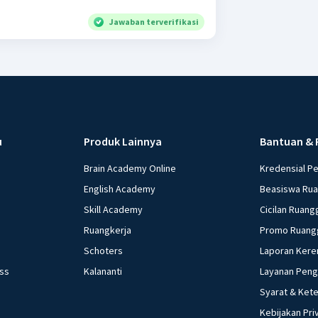
Jawaban terverifikasi
u
Produk Lainnya
Bantuan & 
Brain Academy Online
Kredensial P
English Academy
Beasiswa Ru
Skill Academy
Cicilan Ruang
Ruangkerja
Promo Ruang
Schoters
Laporan Kere
ess
Kalananti
Layanan Pen
Syarat & Ket
Kebijakan Pri