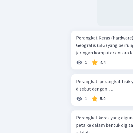
Perangkat Keras (hardware)
Geografis (SIG) yang berfu
jaringan komputer antara lai
1
4.4
Perangkat-perangkat fisik 
disebut dengan….
1
5.0
Perangkat keras yang digu
peta ke dalam bentuk digi
adalah ....