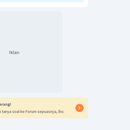
Iklan
arang!
 tanya soal ke Forum sepuasnya, lho.