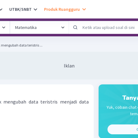
UTBK/SNBT
Produk Ruangguru
mengubah data teristris ...
Iklan
Tany
k mengubah data teristris menjadi data
Yuk, cobain chat 
tema
C