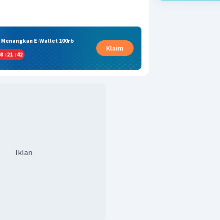
& Menangkan E-Wallet 100rb
Klaim
8
:
21
:
41
Iklan