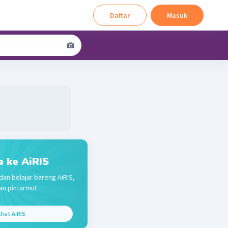
Daftar
Masuk
a ke AiRIS
dan belajar bareng AiRIS,
n pintarmu!
hat AiRIS