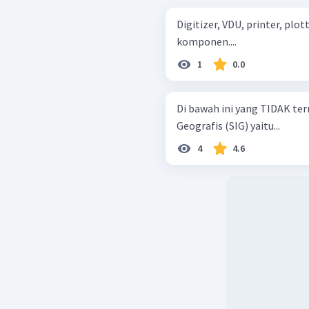
Digitizer, VDU, printer, plo
komponen....
1
0.0
Di bawah ini yang TIDAK te
Geografis (SIG) yaitu...
4
4.6