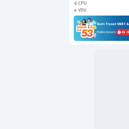
CPU
VDU
Ikuti Tryout SNBT 
Habis dalam
01
:
0