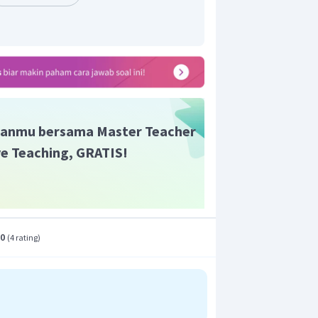
ang digunakan untuk mencetak data
an yang relatif kecil.
ing Unit
) adalah pusat pemrosesan
t
) adalah komponen yang digunakan
itor untuk menayangkan hasil
anmu bersama Master Teacher
ive Teaching, GRATIS!
 tersebut, maka alat yang digunakan
ristris menjadi data digital adalah
t adalah C.
.0
(
4 rating
)