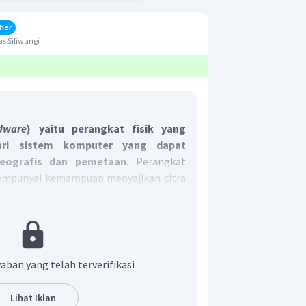
her
s Siliwangi
dware
) yaitu perangkat fisik yang
ari sistem komputer yang dapat
geografis dan pemetaan
. Perangkat
mempunyai kemampuan menyajikan citra
cepatan yang tinggi serta mendukung
a dengan volume data yang besar sacara
rsebut antara lain sebagai berikut :
ang digunakan untuk mengubah data
aban yang telah terverifikasi
igital.
ng digunakan untuk mencetak peta
Lihat Iklan