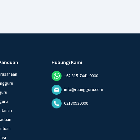
Panduan
Hubungi Kami
erusahaan
+62 815-7441-0000
angguru
info@ruangguru.com
guru
guru
02130930000
ntanan
gaduan
entuan
vasi