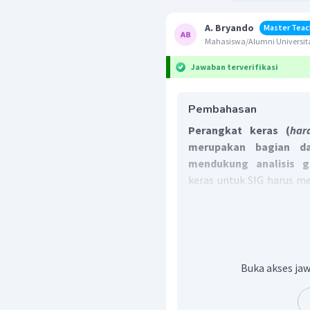
A. Bryando
Master Teac
Mahasiswa/Alumni Universita
Jawaban terverifikasi
Pembahasan
Perangkat keras (
har
merupakan bagian d
mendukung analisis 
keras untuk SIG harus 
dengan resolusi dan ke
pengoperasian basis dat
cepat. Perangkat keras te
Digitizer
adalah alat y
Buka akses jaw
teristris menjadi data d
Plotter
adalah alat ya