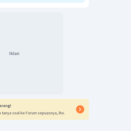
Iklan
arang!
 tanya soal ke Forum sepuasnya, lho.