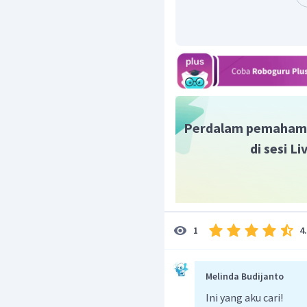
Perdalam pemaham
di sesi L
4
1
Melinda Budijanto
Ini yang aku cari!