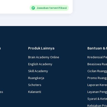
Jawaban terverifikasi
u
Produk Lainnya
Bantuan & 
Brain Academy Online
Kredensial P
English Academy
Beasiswa Ru
Skill Academy
Cicilan Ruang
Ruangkerja
Promo Ruang
Schoters
Laporan Kere
ess
Kalananti
Layanan Pen
Syarat & Ket
Kebijakan Pri