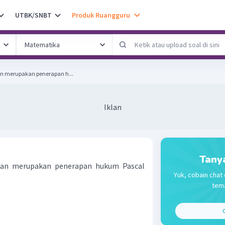
UTBK/SNBT
Produk Ruangguru
kan merupakan penerapan h...
Iklan
Tany
ukan merupakan penerapan hukum Pascal
Yuk, cobain chat 
tema
C