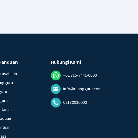
Panduan
Hubungi Kami
erusahaan
+62 815-7441-0000
angguru
info@ruangguru.com
guru
guru
02130930000
ntanan
gaduan
entuan
vasi