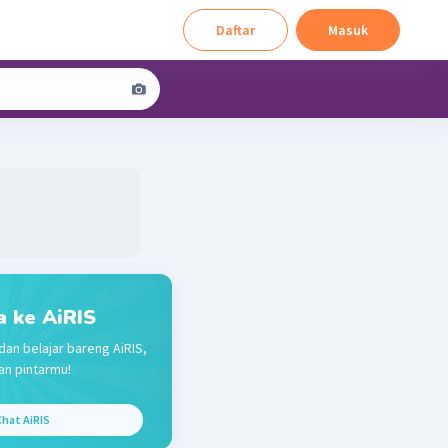
Daftar
Masuk
a ke AiRIS
dan belajar bareng AiRIS,
n pintarmu!
hat AiRIS