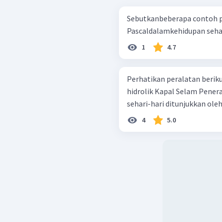
Sebutkanbeberapa contoh
Pascaldalamkehidupan sehar
1
4.7
Perhatikan peralatan berikut! Dongkrak hidrolik Balon udara 
hidrolik Kapal Selam Penerapan hukum Pascal dalam kehidupan
sehari-hari ditunjukkan ol
4
5.0