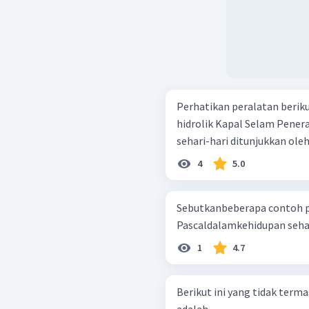
Perhatikan peralatan berikut! Dongkrak hidrolik Balon udara 
hidrolik Kapal Selam Penerapan hukum Pascal dalam kehidupan
sehari-hari ditunjukkan ol
4
5.0
Sebutkanbeberapa contoh
Pascaldalamkehidupan sehar
1
4.7
Berikut ini yang tidak term
adalah …