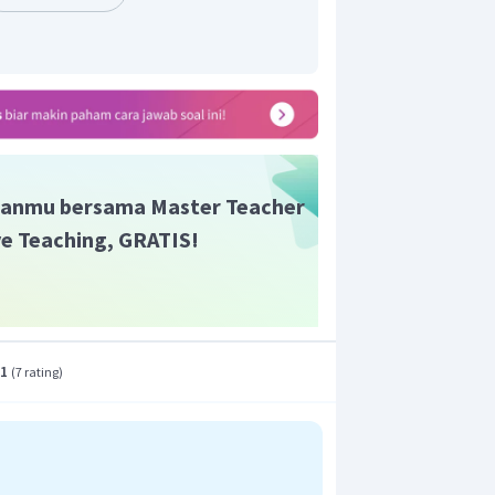
anmu bersama Master Teacher
ive Teaching, GRATIS!
.1
(
7 rating
)