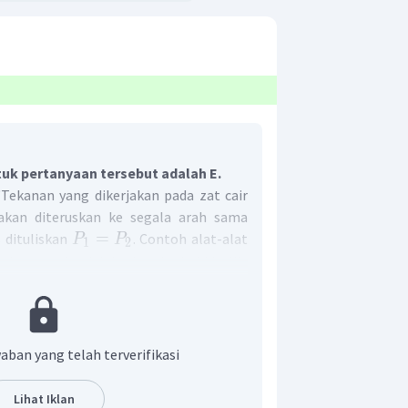
uk pertanyaan tersebut adalah E.
Tekanan yang dikerjakan pada zat cair
akan diteruskan ke segala arah sama
=
 dituliskan
. Contoh alat-alat
P
P
1
2
ip pascal adalah dongkrak hidrolik,
ik, rem hidrolik, dan mesin hidrolik
angkan tuas pengangkat menggunakan
a pengungkit.
 merupakakan penerapan dari hukum
aban yang telah terverifikasi
gangkat.
an yang benar adalah E.
Lihat Iklan