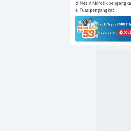
Mesin hidrolik pengangka
Tuas pengangkat.
Ikuti Tryout SNBT 
Habis dalam
00
:
1