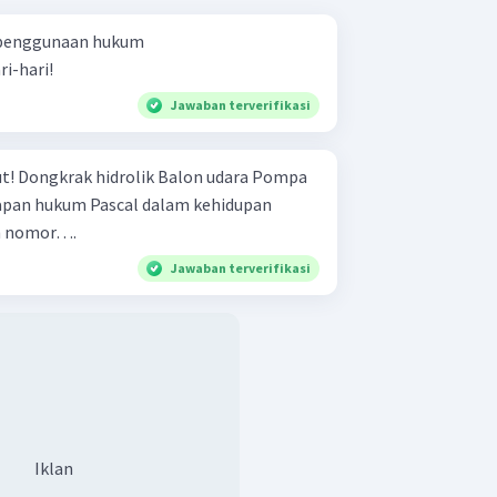
 penggunaan hukum
i-hari!
Jawaban terverifikasi
Pompa
eh nomor….
Jawaban terverifikasi
Iklan