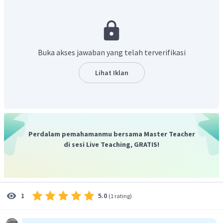
Semakin dekat kekerabatan organisme tersebut maka
akan mengalami tahapan yang sama dalam
perkembangan embrionya.
Pada vertebrata terdapat
persamaan perkembangan embrio dimulai dengan
Buka akses jawaban yang telah terverifikasi
perkembangan zigot menuju fase morula, blastula,
gastrula, dan akhirnya membentuk embrio.
Lihat Iklan
Perdalam pemahamanmu bersama Master Teacher
di sesi Live Teaching, GRATIS!
5.0
1
(
1 rating
)