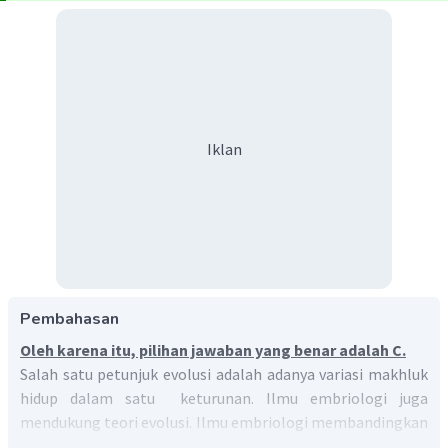
Iklan
Pembahasan
Oleh karena itu, pilihan jawaban yang benar adalah C.
Salah satu petunjuk evolusi adalah adanya variasi makhluk
hidup dalam satu keturunan. Ilmu embriologi juga
mendukung teori evolusi. Ilmu embriologi membandingkan
proses perkembangan embrio pada suatu organisme.