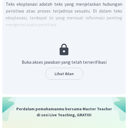
Teks eksplanasi adalah teks yang menjelaskan hubungan
peristiwa atau proses terjadinya sesuatu. Di dalam teks
eksplanasi, terdapat isi yang memuat informasi penting
mengenai suatu peristiwa.
Penyebab banjir yang disebabkan oleh alam :
Sebagai akibat perubahan tata guna lahan, terjadi
erosi sehingga sedimentasi masuk ke sungai dan daya
tampung sungai menjadi berkurang.
Buka akses jawaban yang telah terverifikasi
Curah hujan yang sangat lebat mempunyai tetes
hujan besar. Karena tetes hujan berukuran besar, pori-
Lihat Iklan
pori permukaan tanah akan tertutup sehingga
infiltrasi air hujan sangat kecil. Sebaliknya, limpasan
air hujan menjadi sangat besar.
Fisiografi atau geografi fisik sungai seperti bentuk,
fungsi, dan kemiringan daerah aliran sungai (DAS).
Perdalam pemahamanmu bersama Master Teacher
di sesi Live Teaching, GRATIS!
Penyebab banjir yang disebabkan oleh manusia :