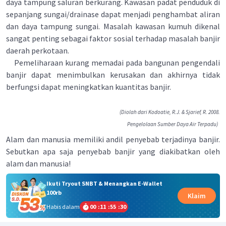
daya tampung saluran berkurang. Kawasan padat penduduk di
sepanjang sungai/drainase dapat menjadi penghambat aliran
dan daya tampung sungai. Masalah kawasan kumuh dikenal
sangat penting sebagai faktor sosial terhadap masalah banjir
daerah perkotaan.
Pemeliharaan kurang memadai pada bangunan pengendali
banjir dapat menimbulkan kerusakan dan akhirnya tidak
berfungsi dapat meningkatkan kuantitas banjir.
(Diolah dari Kodoatie, R.J. & Sjarief, R. 2008.
Pengelolaan Sumber Daya Air Terpadu)
Alam dan manusia memiliki andil penyebab terjadinya banjir.
Sebutkan apa saja penyebab banjir yang diakibatkan oleh
alam dan manusia!
Ikuti Tryout SNBT & Menangkan E-Wallet
100rb
Klaim
Habis dalam
00
:
11
:
55
:
29