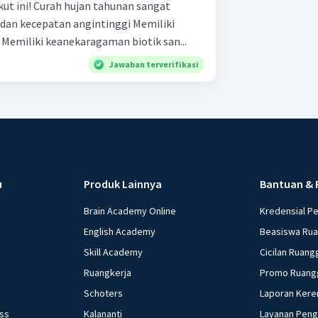
hunan sangat
musim dingin yang panjang. Memiliki keanekaragaman biotik san...
Jawaban terverifikasi
u
Produk Lainnya
Bantuan & 
Brain Academy Online
Kredensial P
English Academy
Beasiswa Ru
Skill Academy
Cicilan Ruang
Ruangkerja
Promo Ruang
Schoters
Laporan Kere
ess
Kalananti
Layanan Pen