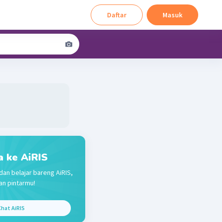
Daftar
Masuk
a ke AiRIS
dan belajar bareng AiRIS,
n pintarmu!
hat AiRIS