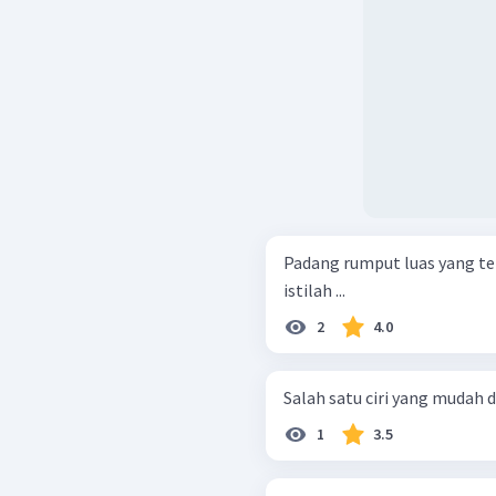
Padang rumput luas yang ter
istilah ...
2
4.0
Salah satu ciri yang mudah d
1
3.5