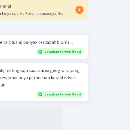
arang!
 tanya soal ke Forum sepuasnya, lho.
ria (Rusia) banyak terdapat bioma....
Jawaban terverifikasi
k, melingkupi suatu area geografis yang
i responadanya perbedaan karakteristik
 ....
Jawaban terverifikasi