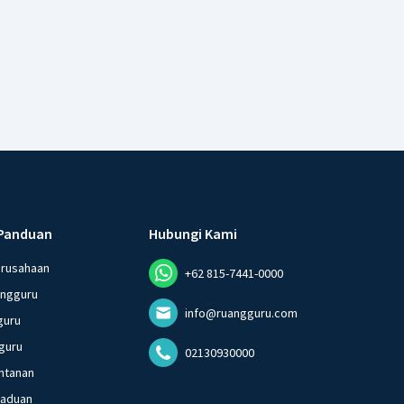
Panduan
Hubungi Kami
erusahaan
+62 815-7441-0000
angguru
info@ruangguru.com
guru
guru
02130930000
ntanan
gaduan