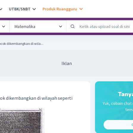
UTBK/SNBT
Produk Ruangguru
ocok dikembangkan di wila...
Iklan
Tany
cok dikembangkan di wilayah seperti
Yuk, cobain chat 
tema
C