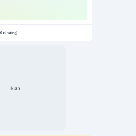
.0
(
0 rating
)
Iklan