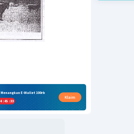
& Menangkan E-Wallet 100rb
Klaim
4
:
45
:
33