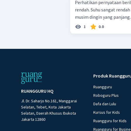
Perhatikan pernyataan berikut ini! Curah hujan ta
rendah. Suhu sangat rendah dan kecepatan angintinggi Memiliki
1
0.0
Produk Ruanggur
Ruangguru
RUANGGURU HQ
Roboguru Plus
Jl. Dr. Saharjo No.161, Manggarai
Dafa dan Lulu
Selatan, Tebet, Kota Jakarta
Kursus for Kids
Selatan, Daerah Khusus Ibukota
Jakarta 12860
Ruangguru for Kids
Ruangguru for Busin