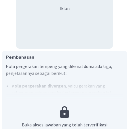
Iklan
Pembahasan
Pola pergerakan lempeng yang dikenal dunia ada tiga,
penjelasannya sebagai berikut :
Pola pergerakan divergen
, yaitu gerakan yang
saling menjauh antara kedua lempeng, gerakan ini
mengakibatkan terbentuknya punggung samudera,
sedangkan patahan apabila terjadi di daratan
membentuk lembah retak besar seperti
Great Rift
Valley
di Afrika Timur.
Buka akses jawaban yang telah terverifikasi
Pola pergerakan konvergen
, yaitu gerakan yang