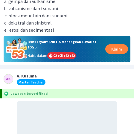
gempa dan vulkanisme
vulkanisme dan tsunami
block mountain dan tsunami
dekstral dan sinistral
erosi dan sedimentasi
Ikuti Tryout SNBT & Menangkan E-Wallet
100rb
Klaim
Habis dalam
02
:
05
:
42
:
42
A. Kusuma
Master Teacher
Jawaban terverifikasi