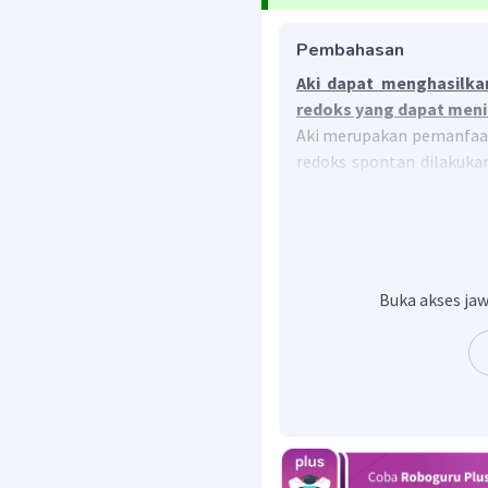
Pembahasan
Aki dapat menghasilkan 
redoks yang dapat menim
Aki merupakan pemanfaatan
redoks spontan dilakukan
reaksi redoks terjadi p
tegangan listrik kem
tersebut dimanfaatkan ole
Buka akses jaw