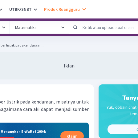
UTBK/SNBT
Produk Ruangguru
er listrik padakendaraan...
Iklan
Tany
er listrik pada kendaraan, misalnya untuk
Yuk, cobain chat 
agaimana cara aki dapat menjadi sumber
tema
C
& Menangkan E-Wallet 100rb
Klaim