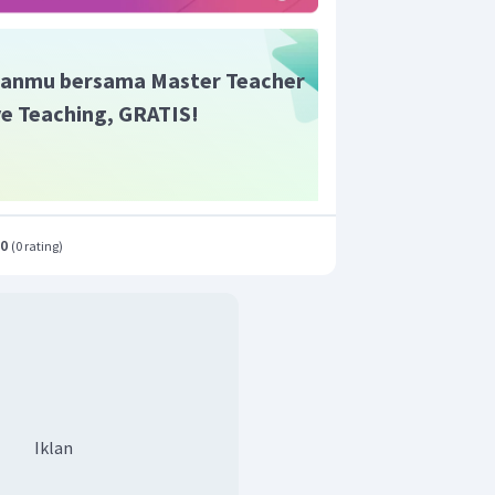
anmu bersama Master Teacher
ive Teaching, GRATIS!
.0
(
0 rating
)
Iklan