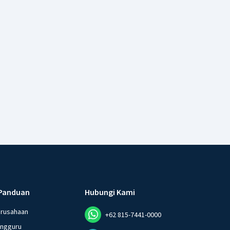
Panduan
Hubungi Kami
erusahaan
+62 815-7441-0000
angguru