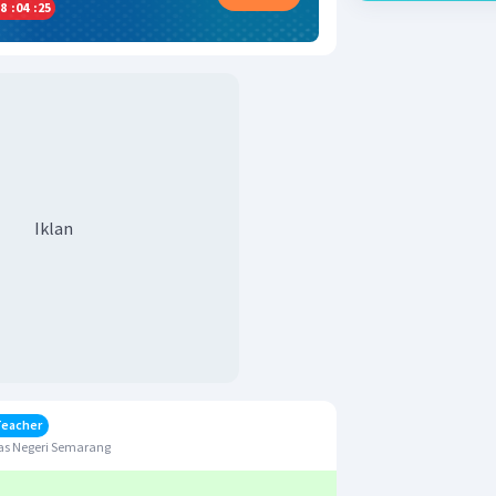
8
:
04
:
25
Iklan
Teacher
as Negeri Semarang