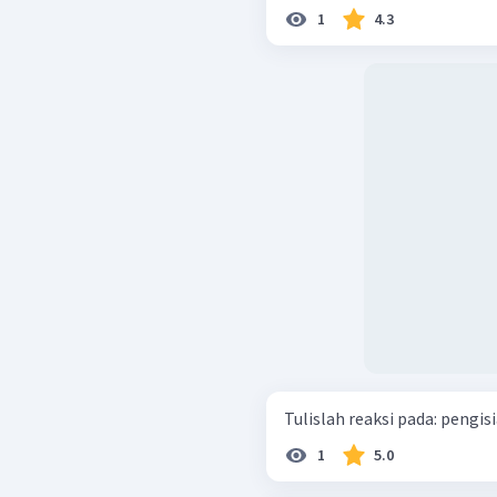
1
4.3
Tulislah reaksi pad
1
5.0