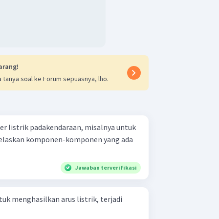
arang!
 tanya soal ke Forum sepuasnya, lho.
er listrik padakendaraan, misalnya untuk
Jelaskan komponen-komponen yang ada
Jawaban terverifikasi
uk menghasilkan arus listrik, terjadi