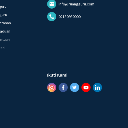
info@ruangguru.com
guru
guru
02130930000
ntanan
gaduan
entuan
vasi
Ikuti Kami