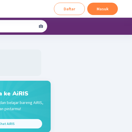
Daftar
Masuk
a ke AiRIS
dan belajar bareng AiRIS,
n pintarmu!
hat AiRIS