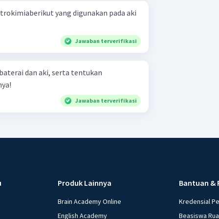
ktrokimiaberikut yang digunakan pada aki
Jawaban terverifikasi
baterai dan aki, serta tentukan
nya!
Jawaban terverifikasi
u
Produk Lainnya
Bantuan & 
Brain Academy Online
Kredensial P
English Academy
Beasiswa Ru