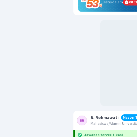
Habis dalam
00
:
1
B. Rohmawati
Master 
Mahasiswa/Alumni Universit
Jawaban terverifikasi