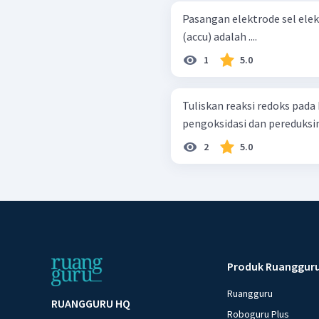
Pasangan elektrode sel ele
(accu) adalah ....
1
5.0
Tuliskan reaksi redoks pada 
pengoksidasi dan pereduksi
2
5.0
Produk Ruanggur
Ruangguru
RUANGGURU HQ
Roboguru Plus