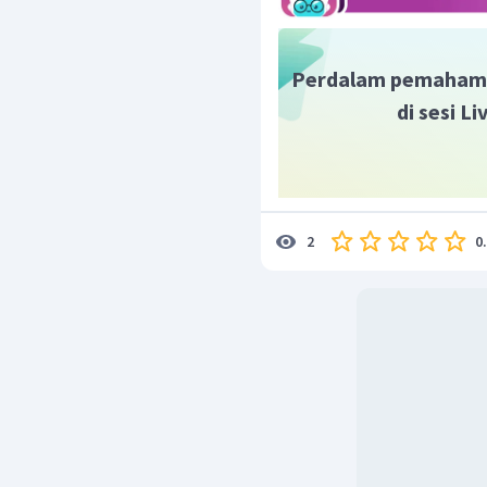
Perdalam pemaham
di sesi L
0
2