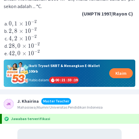
sekon adalah ... °C.
(UMPTN 1997/Rayon C)
−
2
0
,
1
×
1
0
−
2
2
,
8
×
1
0
−
2
4
,
2
×
1
0
−
2
28
,
0
×
1
0
−
2
42
,
0
×
1
0
Ikuti Tryout SNBT & Menangkan E-Wallet
100rb
Klaim
Habis dalam
00
:
21
:
33
:
19
J. Khairina
Master Teacher
Mahasiswa/Alumni Universitas Pendidikan Indonesia
Jawaban terverifikasi