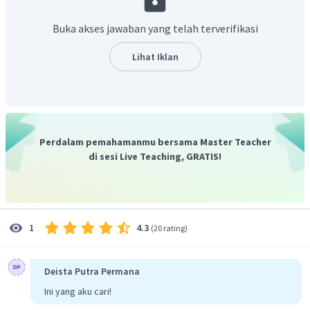
Daya keluaran generator listrik
Jawab
Buka akses jawaban yang telah terverifikasi
Daya keluaran generator listrik dihitung dengan
persamaan daya
pada aliran air dari ketinggian tertentu
Lihat Iklan
sebagai berikut.
=
P
η
ρQ
g
h
=
(
0
,
1
)
(
1000
)
(
10
)
(
10
)
(
8
)
P
=
80.000
W
P
=
80
kW
P
Perdalam pemahamanmu bersama Master Teacher
Dengan demikian, daya keluaran generator listrik
di sesi Live Teaching, GRATIS!
adalah 80 kW.
Jadi, jawaban yang tepat adalah C.
4.3
1
(
20 rating
)
Deista Putra Permana
Ini yang aku cari!