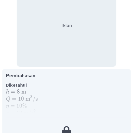
Iklan
Pembahasan
Diketahui
=
8
m
h
3
=
10
m
/
s
Q
=
10%
η
2
=
10
m
/
s
g
=
1000
g
/
L
ρ
ai
r
Ditanyakan