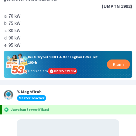
(UMPTN 1992)
70 kW
75 kW
80 kW
90 kW
95 kW
Ikuti Tryout SNBT & Menangkan E-Wallet
100rb
Klaim
Habis dalam
02
:
05
:
29
:
03
Y. Maghfirah
Master Teacher
Jawaban terverifikasi