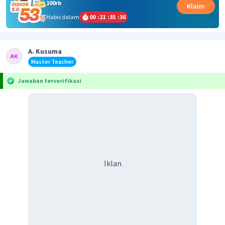
100rb
Klaim
Habis dalam
00
:
21
:
35
:
36
A. Kusuma
Master Teacher
Jawaban terverifikasi
Iklan