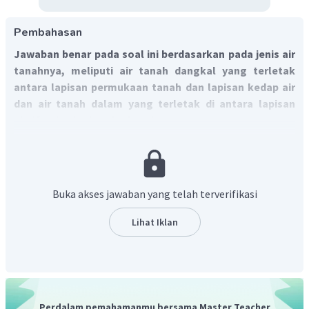
Pembahasan
Jawaban benar pada soal ini berdasarkan pada jenis air
tanahnya, meliputi air tanah dangkal yang terletak
antara lapisan permukaan tanah dan lapisan kedap air
dan air tanah dalam yang terletak di antara lapisan
akuifer dan lapisan kedap air.
Berikut adalah penjelasannya.
Air tanah adalah potensi air yang letaknya ada di lapisan
tanah baik lapisan permukaan maupun lapisan dalam. Jenis
air tanah berdasarkan letaknya dibagi menjadi dua, yaitu:
Buka akses jawaban yang telah terverifikasi
Air tanah dangkal (freatik)
, adalah lapisan air yang
Lihat Iklan
letaknya paling dekat dengan permukaan bumi.
Lapisan ini terletak antara lapisan permukaan tanah
dan lapisan kedap air. Air pada lapisan ini sering
digunakkan untuk pemenuhan kebutuhan manusia
umumnya pada kawasan pemukiman. Contohnya air
Perdalam pemahamanmu bersama Master Teacher