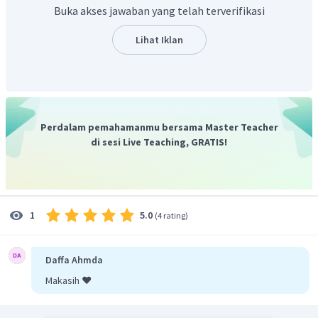
=
6%
p
Buka akses jawaban yang telah terverifikasi
Sehingga, diperoleh perhitungan berikut.
6
Lihat Iklan
=
×
1.500.000
B
100
=
90.000
Dengan demikian, besar bunga yang diterima Adi setiap
Rp
90.000
,
00
tahunnya adalah
.
Oleh karena itu, jawaban yang benar adalah C.
Perdalam pemahamanmu bersama Master Teacher
di sesi Live Teaching, GRATIS!
5.0
1
(
4 rating
)
Daffa Ahmda
Makasih ❤️