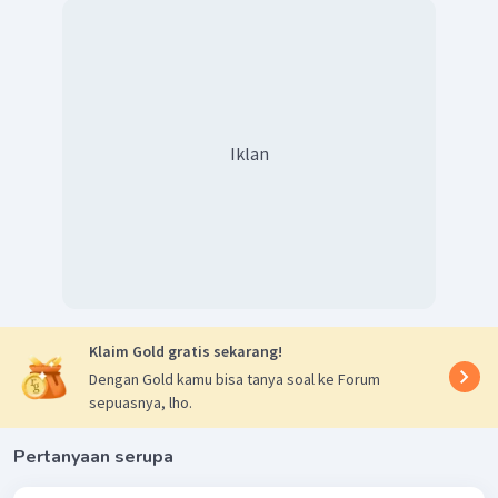
Iklan
Klaim Gold gratis sekarang!
Dengan Gold kamu bisa tanya soal ke Forum
sepuasnya, lho.
Pertanyaan serupa