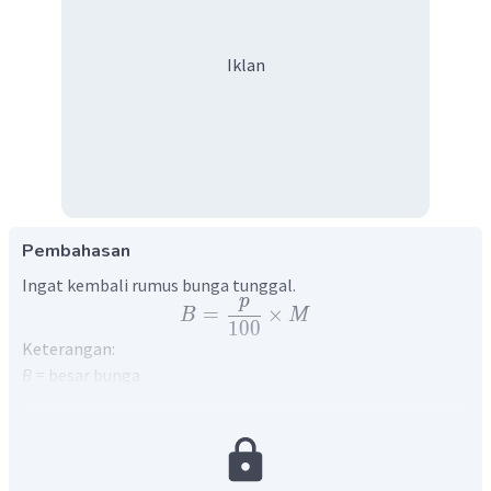
Iklan
Pembahasan
Ingat kembali rumus bunga tunggal.
p
=
×
B
M
100
Keterangan:
B
= besar bunga
p
= persentase bunga tunggal
M
= modal awal
Diketahui:
=
Rp
1.500.000
,
00
M