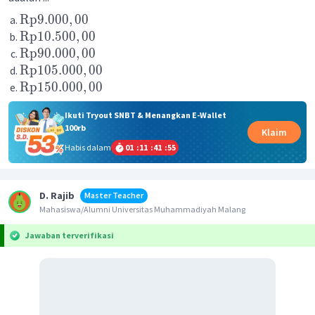
Rp
9.000
,
00
Rp
10.500
,
00
Rp
90.000
,
00
Rp
105.000
,
00
Rp
150.000
,
00
Ikuti Tryout SNBT & Menangkan E-Wallet
100rb
Klaim
Habis dalam
01
:
11
:
41
:
55
D. Rajib
Master Teacher
Mahasiswa/Alumni Universitas Muhammadiyah Malang
Jawaban terverifikasi