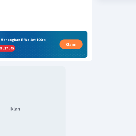
& Menangkan E-Wallet 100rb
Klaim
9
:
17
:
44
Iklan