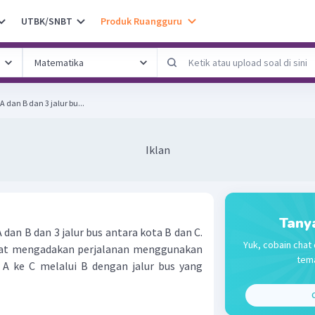
UTBK/SNBT
Produk Ruangguru
A dan B dan 3 jalur bu...
Iklan
Tany
A dan B dan 3 jalur bus antara kota B dan C.
Yuk, cobain chat 
pat mengadakan perjalanan menggunakan
tema
 A ke C melalui B dengan jalur bus yang
C