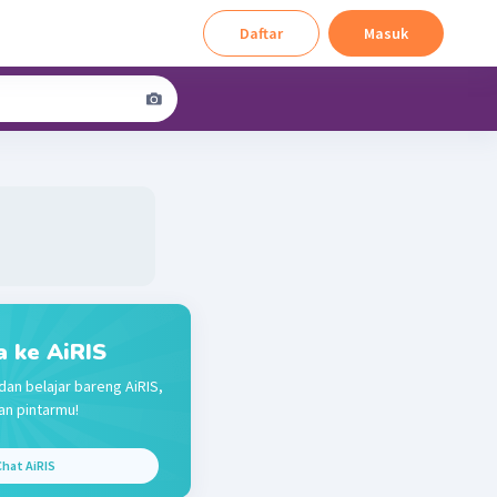
Daftar
Masuk
a ke AiRIS
dan belajar bareng AiRIS,
n pintarmu!
hat AiRIS