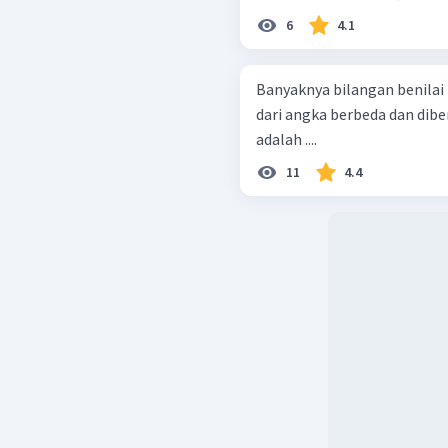
6
4.1
Banyaknya bilangan benilai r
dari angka berbeda dan dibent
adalah ....
11
4.4