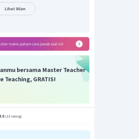
Lihat Iklan
bus yang dipilih harus berbeda , berarti
cara,
cara.
n
72
cara
=
.
anmu bersama Master Teacher
ive Teaching, GRATIS!
4.6
(
13 rating
)