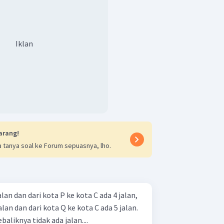
Iklan
arang!
 tanya soal ke Forum sepuasnya, lho.
alan dan dari kota P ke kota C ada 4 jalan,
alan dan dari kota Q ke kota C ada 5 jalan.
baliknya tidak ada jalan....