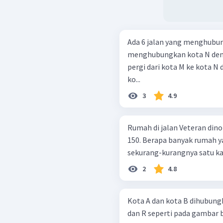
Ada 6 jalan yang menghubun
menghubungkan kota N deng
pergi dari kota M ke kota N
ko...
3
4.9
Rumah di jalan Veteran din
150. Berapa banyak rumah
sekurang-kurangnya satu ka
2
4.8
Kota A dan kota B dihubungk
dan R seperti pada gambar b