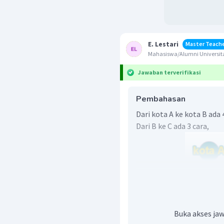
E. Lestari
Master Teach
Mahasiswa/Alumni Universita
Jawaban terverifikasi
Pembahasan
Dari kota A ke kota B ada 
Dari B ke C ada 3 cara,
Buka akses jaw