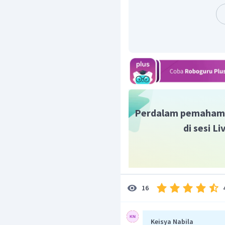
Untuk perjalanan pulang, 
Dari C ke B ada =
Dari B ke A ada =
Gunakan aturan perkalia
Seluruh kejadian =
Jawaban yang benar E.
Perdalam pemaham
di sesi L
16
Keisya Nabila