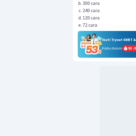
300 cara
240 cara
120 cara
72 cara
Ikuti Tryout SNBT 
Habis dalam
01
:
0