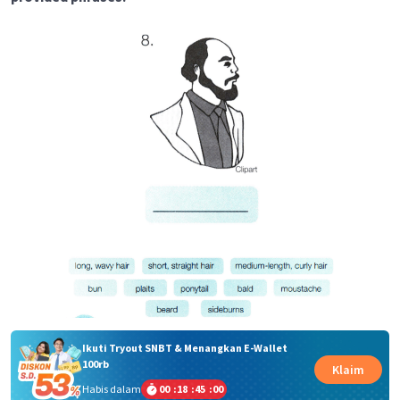
Ikuti Tryout SNBT & Menangkan E-Wallet
100rb
Klaim
Habis dalam
00
:
18
:
45
:
00