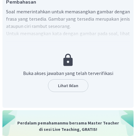
Pembahasan
Soal memerintahkan untuk memasangkan gambar dengan
frasa yang tersedia. Gambar yang tersedia merupakan jenis
ataupun ciri rambut seseorang.
Untuk memasangkan kata dengan gambar pada soal, lihat
arti kata yang berada di dalam kotak:
long, wavy hair
= rambut panjang bergelombang.
short, straight hair
= rambut pendek lurus.
Buka akses jawaban yang telah terverifikasi
medium-length, curly hair
= rambut keriting sedang.
bun
= rambut gaya sanggul.
Lihat Iklan
plaits
= rambut gaya kepang.
ponytail
= rambut gaya ekor kuda.
bald
= botak.
moustache
= kumis.
beard
= janggut.
Perdalam pemahamanmu bersama Master Teacher
sideburns
= cambang.
di sesi Live Teaching, GRATIS!