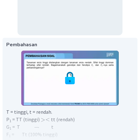
Pembahasan
T = tinggi, t = rendah.
><
P
= TT (tinggi)
tt (rendah)
1
→
G
= T
t
1
F
= Tt (100% tinggi)
1