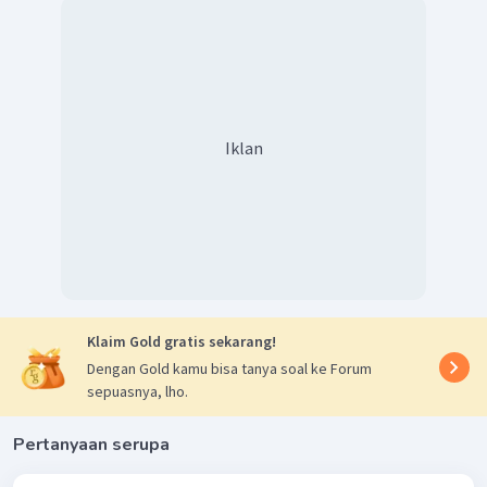
Iklan
Klaim Gold gratis sekarang!
Dengan Gold kamu bisa tanya soal ke Forum
sepuasnya, lho.
Pertanyaan serupa