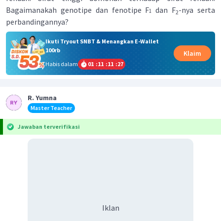
Bagaimanakah genotipe dan fenotipe F
dan F
-nya serta
1
2
perbandingannya?
Ikuti Tryout SNBT & Menangkan E-Wallet
100rb
Klaim
Habis dalam
01
:
11
:
11
:
27
R. Yumna
Master Teacher
Jawaban terverifikasi
Iklan