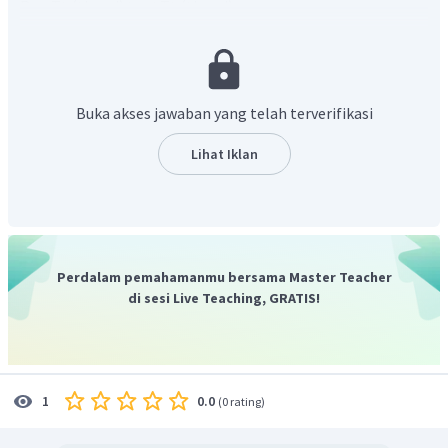
><
P
= Tt (tinggi)
Tt (tinggi)
2
→
G
= T, t
T,t
2
F
= TT (tinggi), Tt (tinggi), Tt (tinggi), tt (rendah)
2
→
Genotipe F
dan perbandingannya
Tt = 100%
1
Buka akses jawaban yang telah terverifikasi
→
Fenotipe F
dan perbandingannya
Tinggi = 100%
1
→
Genotipe F
dan perbandingannya
TT : Tt : tt = 1 :
2
Lihat Iklan
2 : 1
→
Fenotipe F
dan perbandingannya
Tinggi :
2
Rendah = 3 : 1
Perdalam pemahamanmu bersama Master Teacher
di sesi Live Teaching, GRATIS!
0.0
1
(
0 rating
)