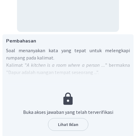
Pembahasan
Soal menanyakan kata yang tepat untuk melengkapi
rumpang pada kalimat.
Kalimat "
A kitchen is a room where a person ...
" bermakna
"Dapur adalah ruangan tempat seseorang ...".
Berdasarkan konteksnya, pilihan jawaban yang tersedia
yang sesuai dengan fungsi dapur adalah untuk
memasak
atau
cooks
.
Jadi, jawaban yang benar adalah B.
Buka akses jawaban yang telah terverifikasi
Lihat Iklan