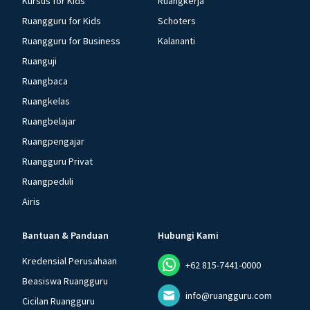
Kursus for Kids
Ruangkerja
Ruangguru for Kids
Schoters
Ruangguru for Business
Kalananti
Ruanguji
Ruangbaca
Ruangkelas
Ruangbelajar
Ruangpengajar
Ruangguru Privat
Ruangpeduli
Airis
Bantuan & Panduan
Hubungi Kami
Kredensial Perusahaan
+62 815-7441-0000
Beasiswa Ruangguru
info@ruangguru.com
Cicilan Ruangguru