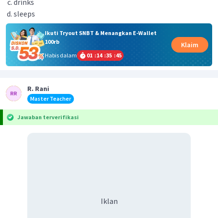
drinks
sleeps
Ikuti Tryout SNBT & Menangkan E-Wallet
100rb
Klaim
Habis dalam
01
:
14
:
35
:
45
R. Rani
Master Teacher
Jawaban terverifikasi
Iklan