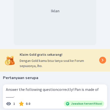
Iklan
Klaim Gold gratis sekarang!
Dengan Gold kamu bisa tanya soal ke Forum
sepuasnya, lho.
Pertanyaan serupa
Answer the following questioncorrectly! Pan is made of
____.
1
0.0
Jawaban terverifikasi