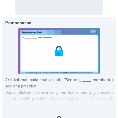
Pembahasan
Arti kalimat pada soal adalah; "Seorang ____ membantu
seorang presiden."
Dapat diketahui bahwa yang membantu seorang presiden
adalah wakil presiden. Bahasa Inggris "wakil presiden"
adalah "
vice president
".
Bentuk kalimat secara utuh adalah
"A
vice president
helps a
president."