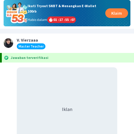
Ikuti Tryout SNBT & Menangkan E-Wallet
100rb
Klaim
Habis dalam
01
:
17
:
55
:
06
V. Vierzaaa
Master Teacher
Jawaban terverifikasi
Iklan