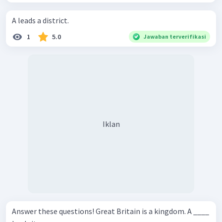
A leads a district.
1
5.0
Jawaban terverifikasi
Iklan
Answer these questions! Great Britain is a kingdom. A ____