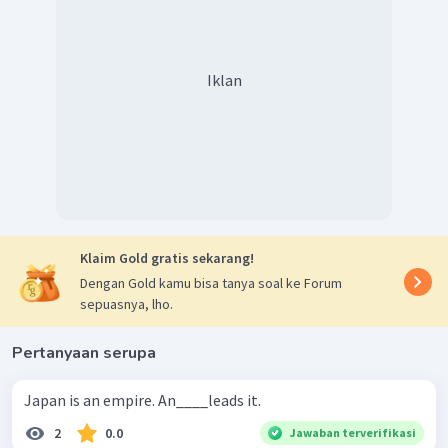
Iklan
Klaim Gold gratis sekarang!
Dengan Gold kamu bisa tanya soal ke Forum
sepuasnya, lho.
Pertanyaan serupa
Japan is an empire. An____leads it.
2
0.0
Jawaban terverifikasi