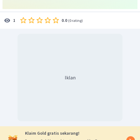
0.0
1
(
0 rating
)
Iklan
Klaim Gold gratis sekarang!