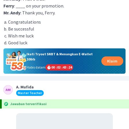
Ferry
: ____ on your promotion.
Mr. Andy
: Thank you, Ferry.
Congratulations
Be successful
Wish me luck
Good luck
Ikuti Tryout SNBT & Menangkan E-Wallet
100rb
Klaim
Habis dalam
00
:
02
:
43
:
24
A. Mufida
Master Teacher
Jawaban terverifikasi