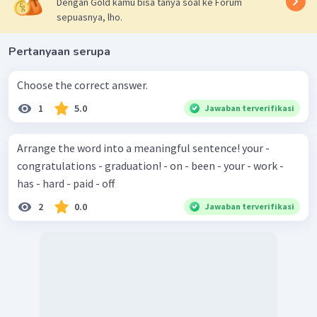
Dengan Gold kamu bisa tanya soal ke Forum
sepuasnya, lho.
Pertanyaan serupa
Choose the correct answer.
1
5.0
Jawaban terverifikasi
Arrange the word into a meaningful sentence! your -
congratulations - graduation! - on - been - your - work -
has - hard - paid - off
2
0.0
Jawaban terverifikasi