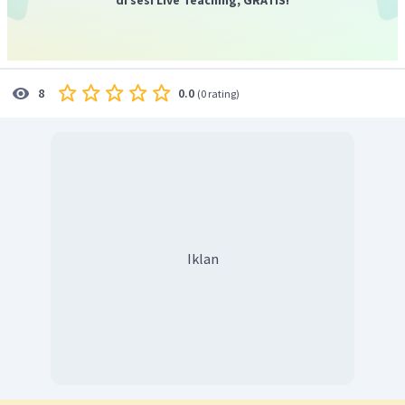
1.000
dikali
. Sehingga:
20
km
=
20
×
1000
m
=
20.000
m
20
km
Dengan demikian, nilai dari
adalah
0.0
8
(
0 rating
)
20.000
m
.
Iklan