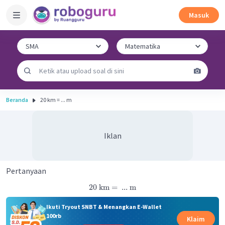
Masuk
Beranda
20 km = ... m
Iklan
Pertanyaan
20
km
=
...
m
Ikuti Tryout SNBT & Menangkan E-Wallet
100rb
Klaim