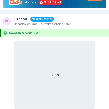
Habis dalam
01
:
19
:
33
:
44
E. Lestari
Master Teacher
Mahasiswa/Alumni Universitas Sebelas Maret
Jawaban terverifikasi
Iklan