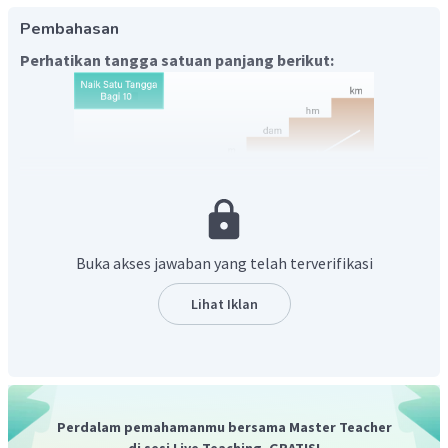
Pembahasan
Perhatikan tangga satuan panjang berikut:
Cara menggunakan tangga satuan panjang
Buka akses jawaban yang telah terverifikasi
Mengubah satuan ke bawah setiap turun satu tangga
Lihat Iklan
dikali 10.
Mengubah satuan ke atas setiap naik satu tangga
dibagi 10.
Dari tangga satuan panjang di atas, diperoleh bahwa dari
Perdalam pemahamanmu bersama Master Teacher
km
m
ke
turun tiga tangga sehingga mengalami proses
di sesi Live Teaching, GRATIS!