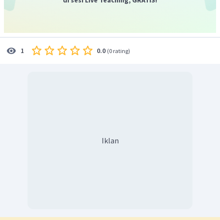
0.0
1
(
0 rating
)
Iklan