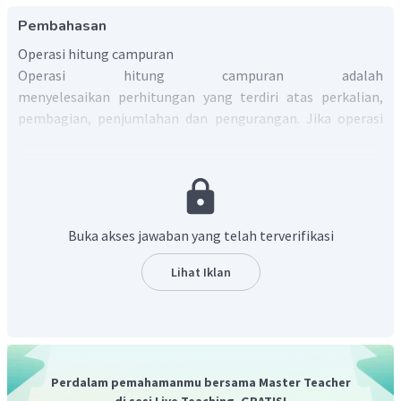
Pembahasan
Operasi hitung campuran
Operasi hitung campuran adalah
menyelesaikan perhitungan yang terdiri atas perkalian,
pembagian, penjumlahan dan pengurangan. Jika operasi
campuran perkalian dan pembagian dikerjakan, kalian
harus mulai dari yang kiri dulu, baru ke selanjutnya (ke
kanan). Pada operasi hitung campuran perkalian dan
penjumlahan, yang dikerjakan terlebih dahulu adalah
operasi perkalian. demikian juga pada operasi hitung
Buka akses jawaban yang telah terverifikasi
campuran perkalian dan pengurangan, yang dikerjakan
terlebih dahulu adalah operasi perkalian.
Lihat Iklan
Dengan demikian diperoleh
Jadi,
.
Perdalam pemahamanmu bersama Master Teacher
di sesi Live Teaching, GRATIS!