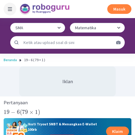
Masuk
Beranda
19 − 6 ( 79 × 1 )
Iklan
Pertanyaan
19
−
6
(
79
×
1
)
Ikuti Tryout SNBT & Menangkan E-Wallet
100rb
Klaim