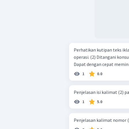
Perhatikan kutipan teks iklan berikut! Klinik Her
operasi. (2) Ditangani konsultan ahli yang sangat berpengalaman (3)
1
0.0
Penjelasan isi kalimat (2) pa
1
5.0
Penjelasan kalimat nomor (3)