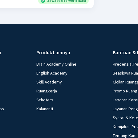
Jawaban terverifikasi
u
Produk Lainnya
Bantuan & 
Brain Academy Online
Kredensial P
English Academy
Beasiswa Ru
Skill Academy
Cicilan Ruang
Ruangkerja
Promo Ruang
Schoters
Laporan Kere
ess
Kalananti
Layanan Pen
Syarat & Ket
Kebijakan Pri
Tentang Kami