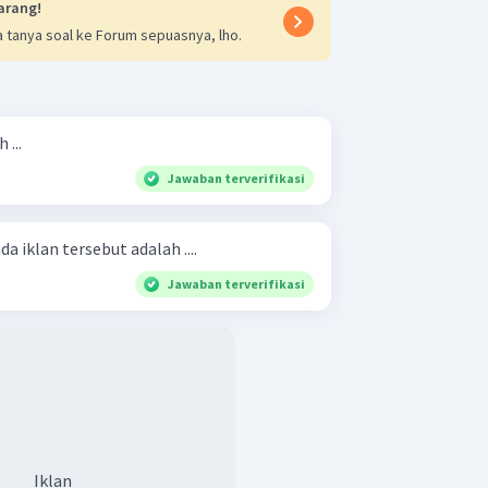
arang!
 tanya soal ke Forum sepuasnya, lho.
 ...
Jawaban terverifikasi
da iklan tersebut adalah ....
Jawaban terverifikasi
Iklan