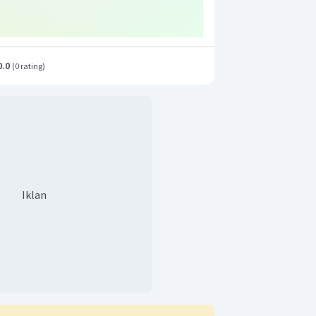
0.0
(
0 rating
)
Iklan