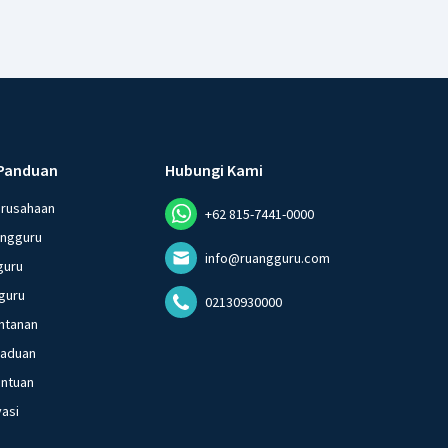
Panduan
Hubungi Kami
erusahaan
+62 815-7441-0000
angguru
info@ruangguru.com
guru
guru
02130930000
ntanan
gaduan
entuan
vasi