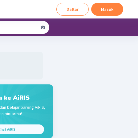
Daftar
Masuk
a ke AiRIS
dan belajar bareng AiRIS,
n pintarmu!
hat AiRIS