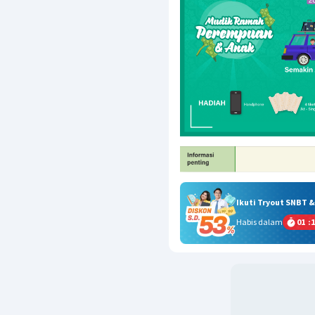
Ikuti Tryout SNBT 
Habis dalam
01
:
1