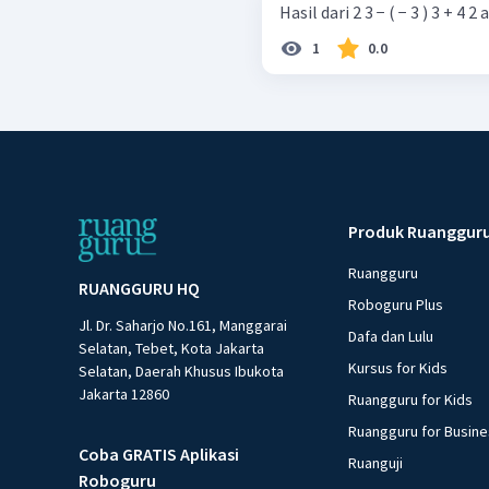
Hasil dari 2 3 − ( − 3 ) 3 + 4 2 a
1
0.0
Produk Ruanggur
Ruangguru
RUANGGURU HQ
Roboguru Plus
Jl. Dr. Saharjo No.161, Manggarai
Dafa dan Lulu
Selatan, Tebet, Kota Jakarta
Kursus for Kids
Selatan, Daerah Khusus Ibukota
Jakarta 12860
Ruangguru for Kids
Ruangguru for Busin
Coba GRATIS Aplikasi
Ruanguji
Roboguru