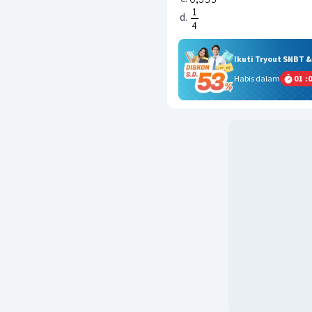
Ikuti Tryout SNBT 
Habis dalam
01
:
0