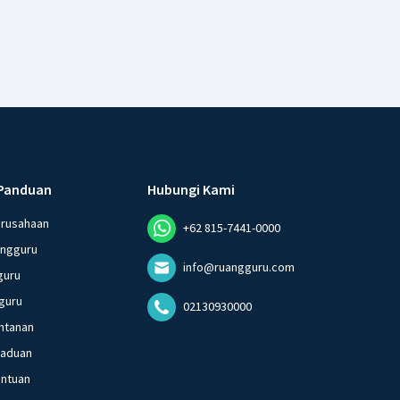
Panduan
Hubungi Kami
erusahaan
+62 815-7441-0000
angguru
info@ruangguru.com
guru
guru
02130930000
ntanan
gaduan
entuan