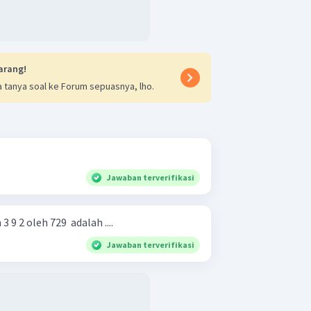
arang!
 tanya soal ke Forum sepuasnya, lho.
Jawaban terverifikasi
9 2 oleh 729 ​ adalah ....
Jawaban terverifikasi