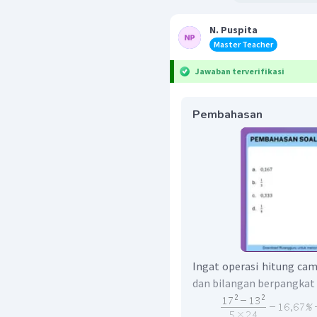
N. Puspita
Master Teacher
Jawaban terverifikasi
Pembahasan
Ingat operasi hitung ca
dan bilangan berpangkat 