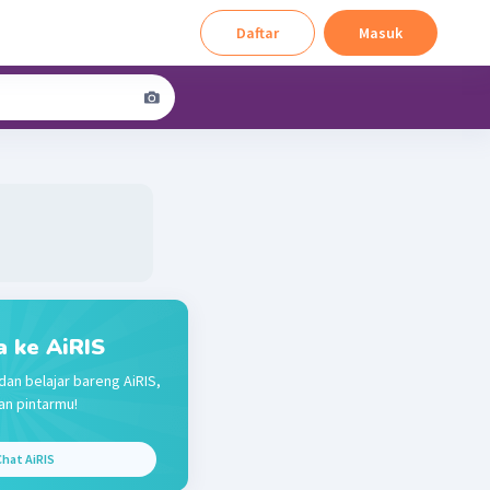
Daftar
Masuk
a ke AiRIS
dan belajar bareng AiRIS,
n pintarmu!
hat AiRIS