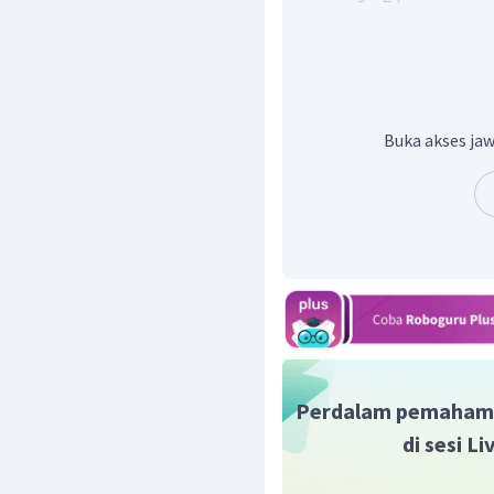
Buka akses jaw
Jadi, dapat disimpulkan b
Oleh karena itu, jawaba
Perdalam pemaham
di sesi L