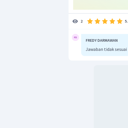
5
2
FREDY DARMAWAN
Jawaban tidak sesua