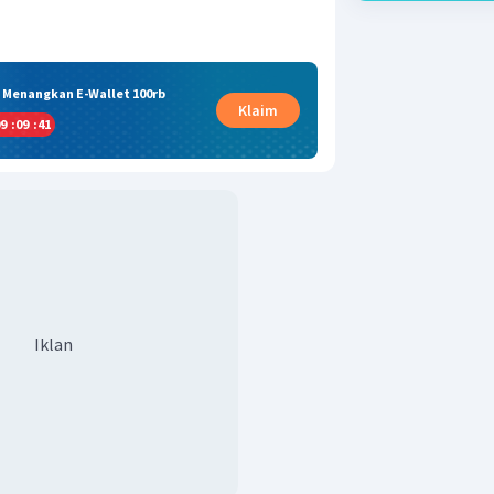
& Menangkan E-Wallet 100rb
Klaim
9
:
09
:
40
Iklan