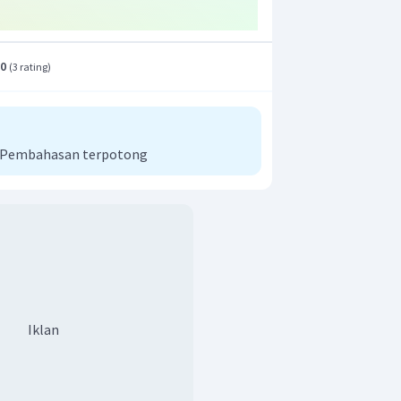
.0
(
3 rating
)
i Pembahasan terpotong
Iklan