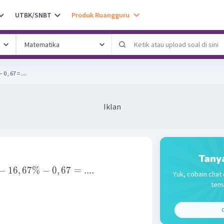
UTBK/SNBT
Produk Ruangguru
 0 , 67 = ....
Iklan
Tany
−
16
,
67%
−
0
,
67
=
....
Yuk, cobain chat 
tema
C