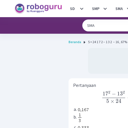
SD
SMP
SMA
Beranda
5 × 24 1 7 2 − 1 3 2 ​ − 16 , 67% −
Pertanyaan
2
2
1
7
−
1
3
5
×
24