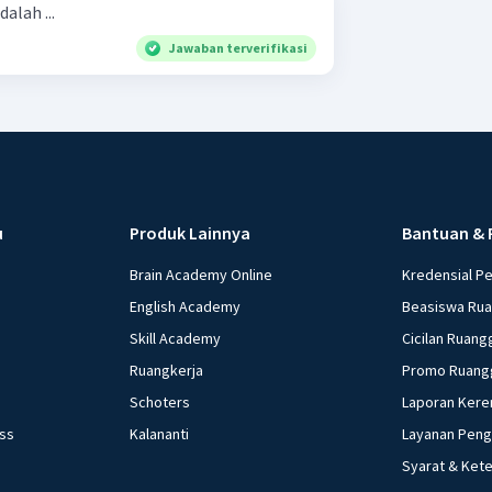
dalah ...
Jawaban terverifikasi
u
Produk Lainnya
Bantuan & 
Brain Academy Online
Kredensial P
English Academy
Beasiswa Ru
Skill Academy
Cicilan Ruang
Ruangkerja
Promo Ruang
Schoters
Laporan Kere
ess
Kalananti
Layanan Pen
Syarat & Ket