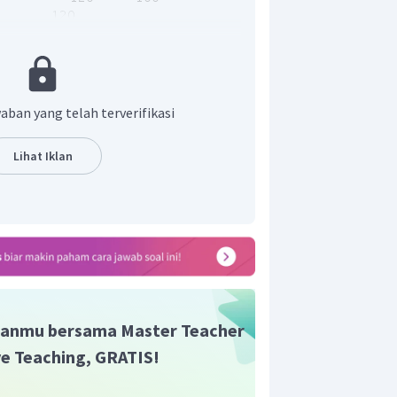
aban yang telah terverifikasi
ahwa hasil dari
Lihat Iklan
adalah
.
n yang benar tidak ada.
anmu bersama Master Teacher
ive Teaching, GRATIS!