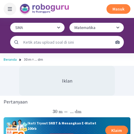
Masuk
Beranda
30 m = ... dm
Iklan
Pertanyaan
30
m
=
...
dm
Ikuti Tryout SNBT & Menangkan E-Wallet
100rb
Klaim