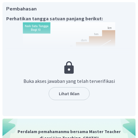
Pembahasan
Perhatikan tangga satuan panjang berikut:
Cara menggunakan tangga satuan panjang
Buka akses jawaban yang telah terverifikasi
Mengubah satuan ke bawah setiap turun satu tangga
Lihat Iklan
dikali 10.
Mengubah satuan ke atas setiap naik satu tangga
dibagi 10.
m
Dari tangga satuan panjang di atas, diperoleh bahwa dari
Perdalam pemahamanmu bersama Master Teacher
dm
ke
turun satu tangga sehingga mengalami proses
di sesi Live Teaching, GRATIS!