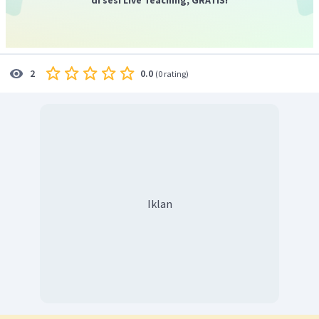
10
dikali
. Sehingga:
30
m
=
30
×
10
dm
=
300
dm
30
m
Dengan demikian, nilai dari
adalah
0.0
2
(
0 rating
)
300
dm
.
Iklan