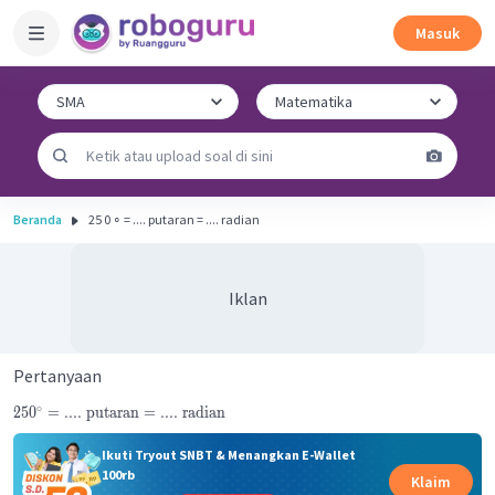
Masuk
Beranda
25 0 ∘ = .... putaran = .... radian
Iklan
Pertanyaan
∘
25
0
=
....
putaran
=
....
radian
Ikuti Tryout SNBT & Menangkan E-Wallet
100rb
Klaim