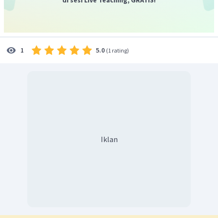
5.0
1
(
1 rating
)
Iklan