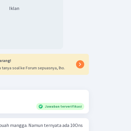
Iklan
arang!
 tanya soal ke Forum sepuasnya, lho.
Jawaban terverifikasi
buah mangga. Namun ternyata ada 10Ons