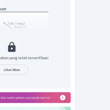
kut!
aban yang telah terverifikasi
 tangga, artinya nilainya dikali 10.
Lihat Iklan
on
=
10
×
10
kw
=
100
kw
ri
adalah
.
10
ton
100
kw