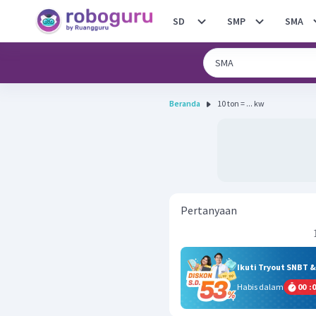
SD
SMP
SMA
Beranda
10 ton = ... kw
Pertanyaan
Ikuti Tryout SNBT 
Habis dalam
00
:
0