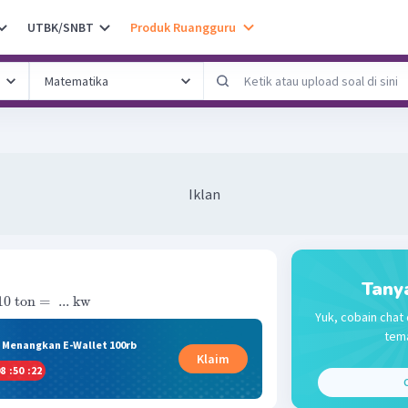
UTBK/SNBT
Produk Ruangguru
Iklan
Tany
10
ton
=
...
kw
Yuk, cobain chat 
tema
& Menangkan E-Wallet 100rb
Klaim
8
:
50
:
22
C