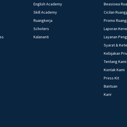
English Academy
Beasiswa Ru
Skill Academy
Cicilan Ruang
Ruangkerja
Promo Ruang
Schoters
Laporan Kere
ess
Kalananti
Layanan Pen
Syarat & Ket
Kebijakan Pri
Tentang Kami
Kontak Kami
Press Kit
Bantuan
Karir