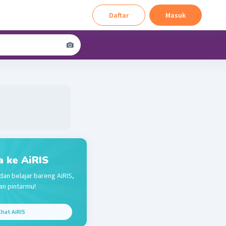
Daftar
Masuk
a ke AiRIS
dan belajar bareng AiRIS,
n pintarmu!
hat AiRIS