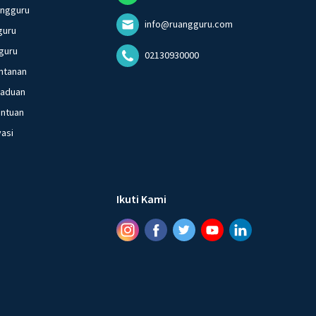
angguru
info@ruangguru.com
guru
guru
02130930000
ntanan
gaduan
entuan
vasi
Ikuti Kami