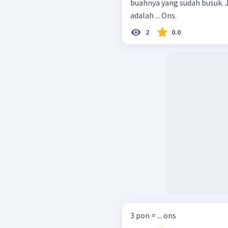
buahnya yang sudah busuk. 
adalah ... Ons.
2
0.0
3 pon = ... ons