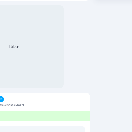
Iklan
er
s Sebelas Maret