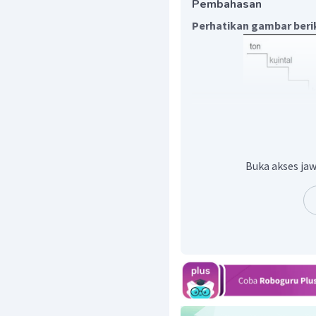
Pembahasan
Perhatikan gambar beri
Buka akses jaw
Dari ton ke kwintal turun 1
Sehingga:
10
t
Dengan demikian, nilai da