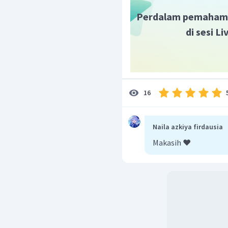
Perdalam pemaham
di sesi L
16
Naila azkiya firdausia
Makasih ❤️