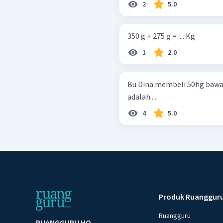
2
5.0
350 g + 275 g = .... Kg
1
2.0
Bu Dina membeli 50hg bawa
adalah ....
4
5.0
Produk Ruanggur
Ruangguru
RUANGGURU HQ