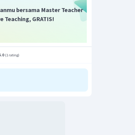
anmu bersama Master Teacher
ive Teaching, GRATIS!
5.0
(
1 rating
)