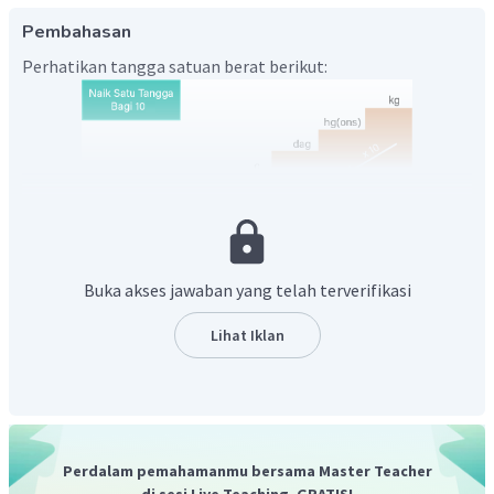
Pembahasan
Perhatikan tangga satuan berat berikut:
Cara menggunakan tangga satuan berat.
Buka akses jawaban yang telah terverifikasi
Mengubah satuan ke bawah setiap turun satu tangga
Lihat Iklan
dikali 10.
Mengubah satuan ke atas setiap naik satu tangga
dibagi 10.
kg
Dari tangga satuan berat di atas, diperoleh bahwa dari
Perdalam pemahamanmu bersama Master Teacher
g
ke
turun tiga tangga sehingga mengalami proses dikali
di sesi Live Teaching, GRATIS!