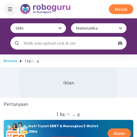
Masuk
Beranda
1 kg = ... g
Iklan
Pertanyaan
1
kg
=
...
g
Ikuti Tryout SNBT & Menangkan E-Wallet
100rb
Klaim