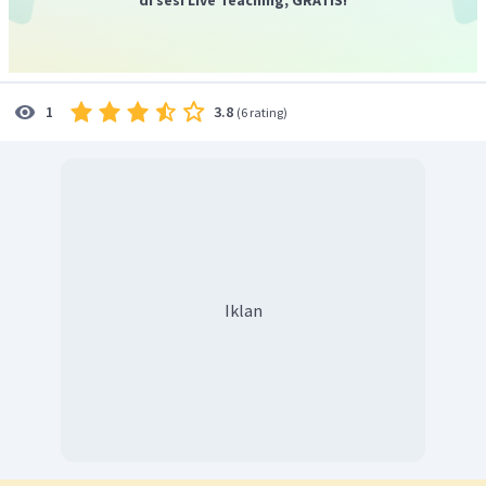
1.000
sebagai berikut:
1
kg
=
1
×
1.000
g
=
1.000
g
1
kg
Dengan demikian, nilai dari
adalah
3.8
1
(
6 rating
)
1.000
g
.
Iklan