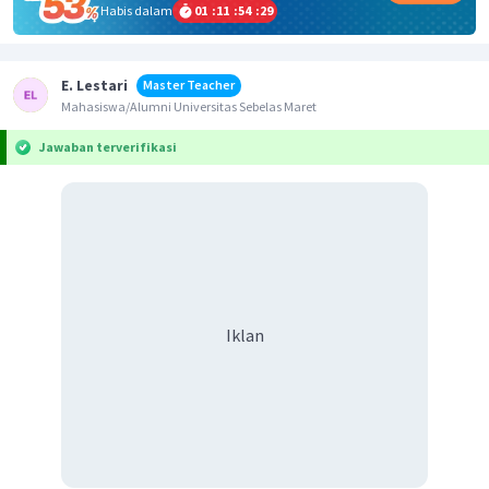
Habis dalam
01
:
11
:
54
:
29
E. Lestari
Master Teacher
Mahasiswa/Alumni Universitas Sebelas Maret
Jawaban terverifikasi
Iklan