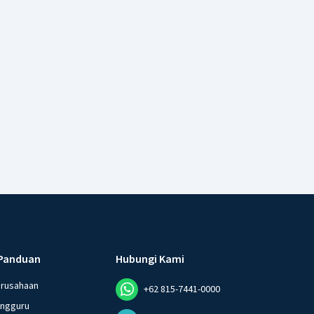
Panduan
Hubungi Kami
erusahaan
+62 815-7441-0000
angguru