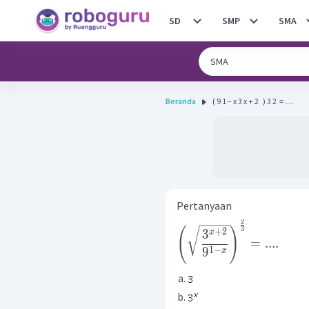
SD
SMP
SMA
Beranda
( 9 1 − x 3 x + 2 ​ ​ ) 3 2 ​ = ....
Pertanyaan
2
(
)
3
+
2
3
x
=
....
1
−
9
x