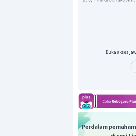
Sehingga dapat ditentukan
Buka akses jaw
Perdalam pemaham
di sesi L