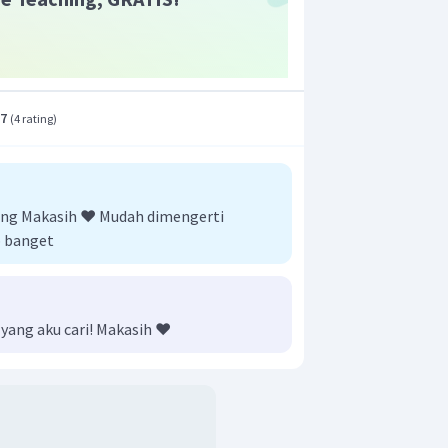
.7
(
4 rating
)
.
r adalah B.
g Makasih ❤️ Mudah dimengerti
 banget
yang aku cari! Makasih ❤️