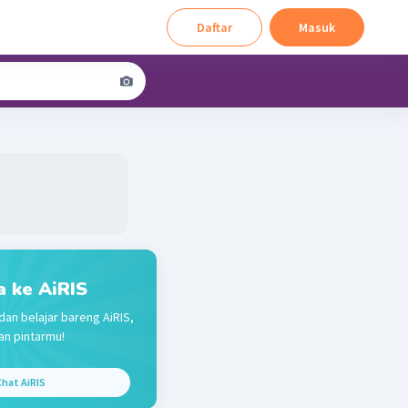
Daftar
Masuk
a ke AiRIS
dan belajar bareng AiRIS,
n pintarmu!
hat AiRIS