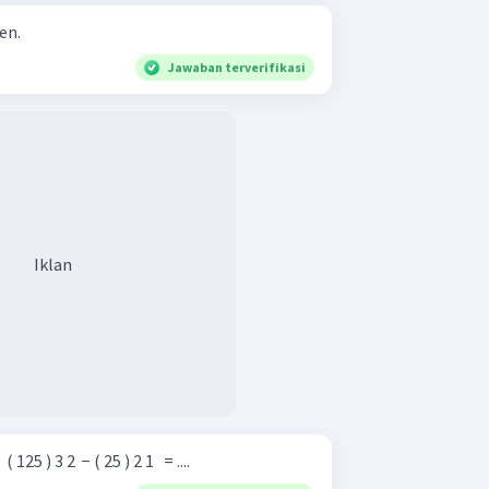
en.
Jawaban terverifikasi
Iklan
( 125 ) 3 2 ​ − ( 25 ) 2 1 ​ ​ = ....