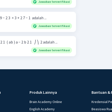
Jawaban terverifikasi
9 − 2 3 ​ × 3 + 2 7 − 1 ​ adalah ...
Jawaban terverifikasi
 ( ab ) a − 2 b 2 1 ​ ​ ⎠ ⎞ ​ 2 adalah ...
Jawaban terverifikasi
u
Produk Lainnya
Bantuan & 
Brain Academy Online
Kredensial P
English Academy
Beasiswa Ru