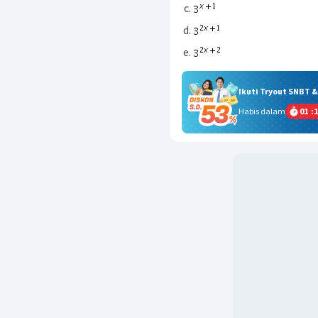
Ikuti Tryout SNBT 
Habis dalam
01
:
1