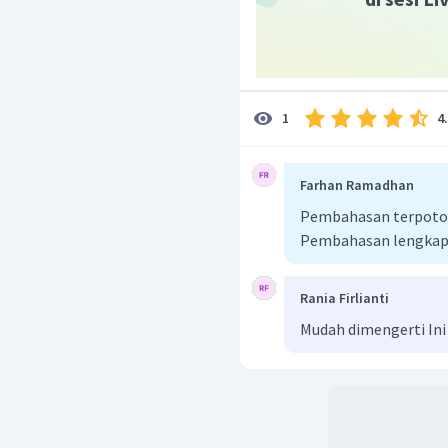
4
1
Sehingga diperoleh
Jadi, jawaban yang bena
Farhan Ramadhan
Pembahasan terpoton
Pembahasan lengkap
Rania Firlianti
Mudah dimengerti Ini 