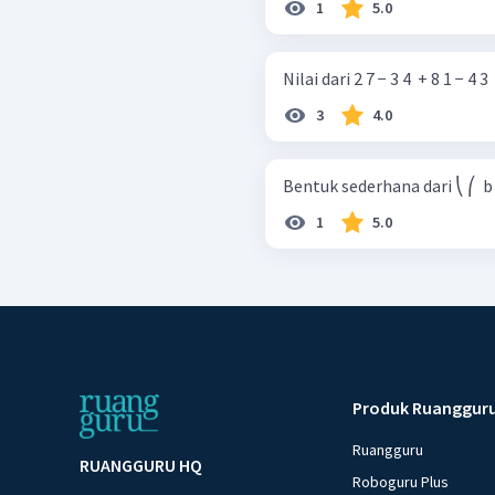
1
5.0
Nilai dari 2 7 − 3 4 ​ + 8 1 − 4 3 ​ 
3
4.0
Bentuk sederhana dari ⎝ ⎛ ​ b 2 1 ​
1
5.0
Produk Ruanggur
Ruangguru
RUANGGURU HQ
Roboguru Plus