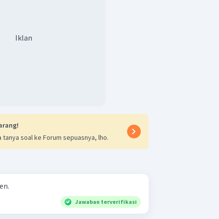
Iklan
arang!
 tanya soal ke Forum sepuasnya, lho.
en.
Jawaban terverifikasi