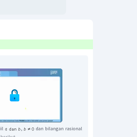
iil
,
dan bilangan rasional
berikut.