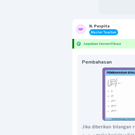
N. Puspita
Master Teacher
Jawaban terverifikasi
Pembahasan
Jika diberikan bilangan r
maka berlaku sifat 