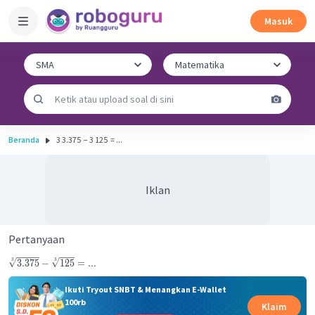
Masuk
Beranda
3 3.375 ​ − 3 125 ​ = ...
Iklan
Pertanyaan
3
3
3.375
−
125
=
...
Ikuti Tryout SNBT & Menangkan E-Wallet
100rb
Klaim