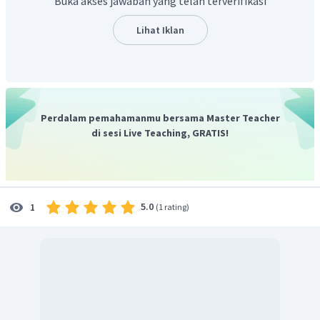
Buka akses jawaban yang telah terverifikasi
Jadi, diperoleh
.
Lihat Iklan
Perdalam pemahamanmu bersama Master Teacher
di sesi Live Teaching, GRATIS!
5.0
1
(
1 rating
)