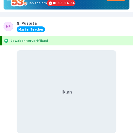
Habis dalam
01
:
15
:
14
:
54
N. Puspita
Master Teacher
Jawaban terverifikasi
Iklan