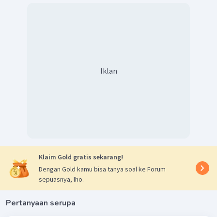
Iklan
Klaim Gold gratis sekarang!
Dengan Gold kamu bisa tanya soal ke Forum
sepuasnya, lho.
Pertanyaan serupa