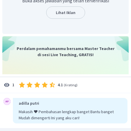
Buka akses jawaban yang telah terverifikasi
Perhatikan bahwa angka satuan dari
adalah 4. 4
merupakan satuan dari
. Maka, angka satuan dari
Lihat Iklan
adalah 4.
Untuk mengetahui puluhannya, perhatikanlah bilangan
setelah 3 angka dari belakang yaitu 12. Lalu pilihlah
bilangan yang hasil pangkat tiganya sama dengan atau
kurang dari 12. Bilangan itu adalah
, karena
.
Perdalam pemahamanmu bersama Master Teacher
di sesi Live Teaching, GRATIS!
Dengan demikian,
.
Mencari
4.1
1
(
6 rating
)
Berdasarkan 10 bilangan kubik pertama, maka
.
Sehingga diperoleh,
adilla putri
Makasih ❤️ Pembahasan lengkap banget Bantu banget
Jadi, hasil dari
adalah 3
Mudah dimengerti Ini yang aku cari!