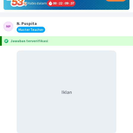
Habis dalam
00
:
22
:
09
:
37
N. Puspita
Master Teacher
Jawaban terverifikasi
Iklan