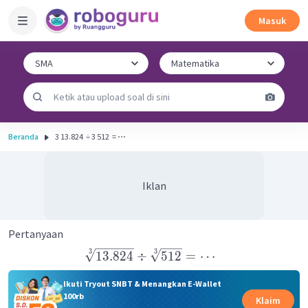
Masuk
Beranda
3 13.824 ​ ÷ 3 512 ​ = ⋯
Iklan
Pertanyaan
3
3
13.824
÷
512
=
⋯
Ikuti Tryout SNBT & Menangkan E-Wallet
100rb
Klaim