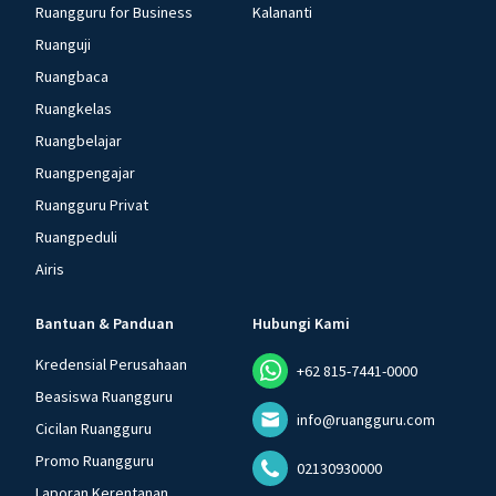
Ruangguru for Business
Kalananti
Ruanguji
Ruangbaca
Ruangkelas
Ruangbelajar
Ruangpengajar
Ruangguru Privat
Ruangpeduli
Airis
Bantuan & Panduan
Hubungi Kami
Kredensial Perusahaan
+62 815-7441-0000
Beasiswa Ruangguru
info@ruangguru.com
Cicilan Ruangguru
Promo Ruangguru
02130930000
Laporan Kerentanan