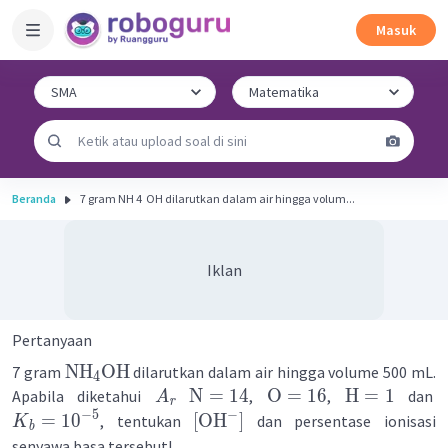
Masuk
Beranda
7 gram NH 4 ​ OH dilarutkan dalam air hingga volum...
Iklan
Pertanyaan
NH
OH
7 gram
dilarutkan dalam air hingga volume 500 mL.
4
N
=
14
O
=
16
H
=
1
Apabila diketahui
,
,
dan
A
r
−
−
5
=
1
0
[
OH
]
, tentukan
dan persentase ionisasi
K
b
senyawa basa tersebut!