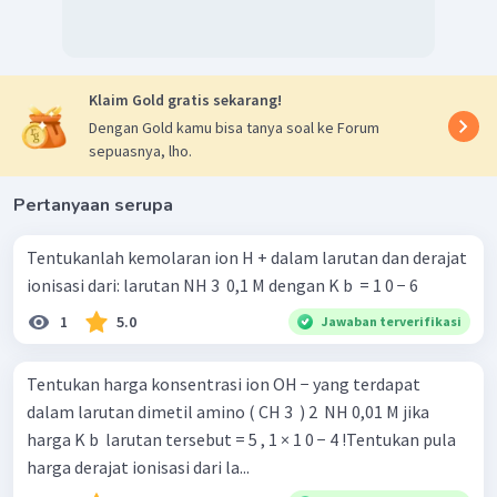
=
0
,
5%
−
−
3
[
OH
]
NH
OH
2
×
1
0
M
Jadi, nilai
pada
adalah
4
dan persentase ionisasinya adalah 0,5%.
Klaim Gold gratis sekarang!
Dengan Gold kamu bisa tanya soal ke Forum
sepuasnya, lho.
Pertanyaan serupa
Tentukanlah kemolaran ion H + dalam larutan dan derajat
ionisasi dari: larutan NH 3 ​ 0,1 M dengan K b ​ = 1 0 − 6
1
5.0
Jawaban terverifikasi
Tentukan harga konsentrasi ion OH − yang terdapat
dalam larutan dimetil amino ( CH 3 ​ ) 2 ​ NH 0,01 M jika
harga K b ​ larutan tersebut = 5 , 1 × 1 0 − 4 !Tentukan pula
harga derajat ionisasi dari la...