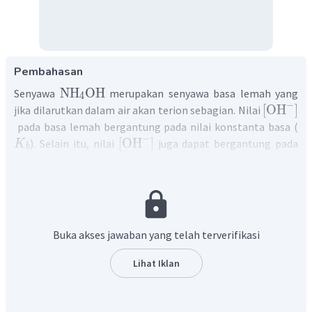
Pembahasan
NH
OH
Senyawa
merupakan senyawa basa lemah yang
4
−
[
OH
]
jika dilarutkan dalam air akan terion sebagian. Nilai
pada basa lemah bergantung pada nilai konstanta basa (
−
[
OH
]
). Selain itu, nilai
juga dapat bergantung pada
K
b
besarnya derajat ionisasi, yaitu perbandingan mol yang
bereaksi dengan mol mula-mula.
−
[
OH
]
Sebelum menentukan
, maka perlu menentukan
NH
OH
konsentrasi basa
terlebih dahulu:
4
Buka akses jawaban yang telah terverifikasi
m
1000
[
NH
OH
]
=
×
4
Mr
V
(
mL
)
7
1000
=
×
Lihat Iklan
(
Ar
N
+
5
(
Ar
H
)
+
Ar
O
)
500
7
=
×
2
14
+
5
+
16
=
0
,
4
M