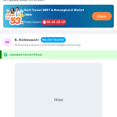
Ikuti Tryout SNBT & Menangkan E-Wallet
100rb
Klaim
Habis dalam
00
:
18
:
23
:
27
B. Rohmawati
Master Teacher
Mahasiswa/Alumni Universitas Negeri Semarang
Jawaban terverifikasi
Iklan