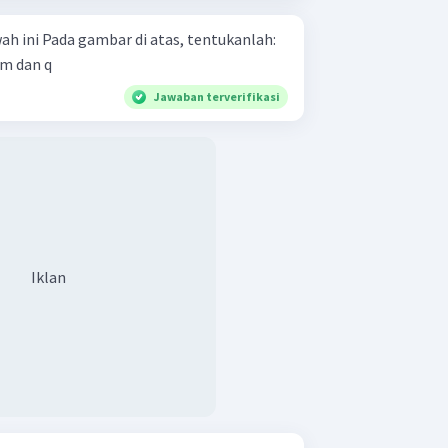
 tentukanlah:
 m dan q
Jawaban terverifikasi
Iklan