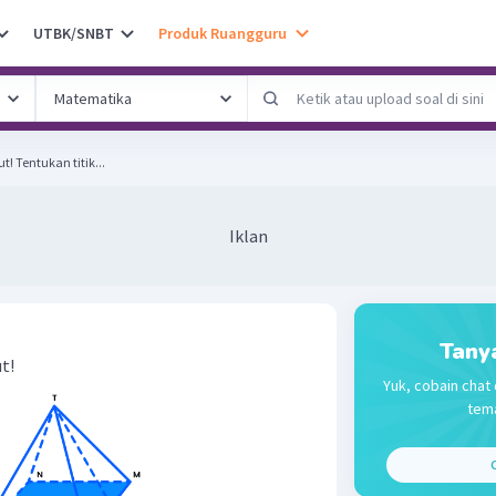
UTBK/SNBT
Produk Ruangguru
6. Perhatikan gambar berikut! Tentukan titik...
Iklan
Tany
t!
Yuk, cobain chat 
tema
C