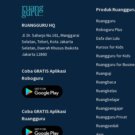
Produk Ruanggur
Ruangguru
RUANGGURU HQ
Roboguru Plus
Jl. Dr. Saharjo No.161, Manggarai
Dafa dan Lulu
Selatan, Tebet, Kota Jakarta
Kursus for Kids
Selatan, Daerah Khusus Ibukota
Jakarta 12860
Ruangguru for Kids
Ruangguru for Busin
Coba GRATIS Aplikasi
Ruanguji
Roboguru
Ruangbaca
Ruangkelas
Ruangbelajar
Ruangpengajar
Coba GRATIS Aplikasi
Ruangguru Privat
Ruangguru
Ruangpeduli
Airis