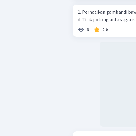
1. Perhatikan gambar di bawah ini Pada gambar di atas,
d. Titik potong antara garis
3
0.0