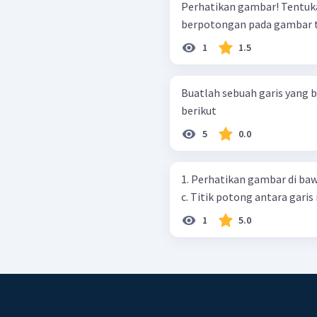
Perhatikan gambar! Tentukan manakah garis sejajar dan garis
berpotongan pada gambar t
1
1.5
Buatlah sebuah garis yang 
berikut
5
0.0
1. Perhatikan gambar di bawah ini Pada gambar di atas,
c. Titik potong antara garis 
1
5.0