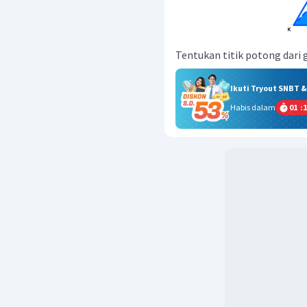
Tentukan titik potong dari g
Ikuti Tryout SNBT 
Habis dalam
01
:
1