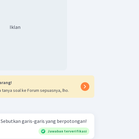
Iklan
arang!
 tanya soal ke Forum sepuasnya, lho.
Perhatikan gambar berikut! Sebutkan garis-garis yang berpotongan!
Jawaban terverifikasi