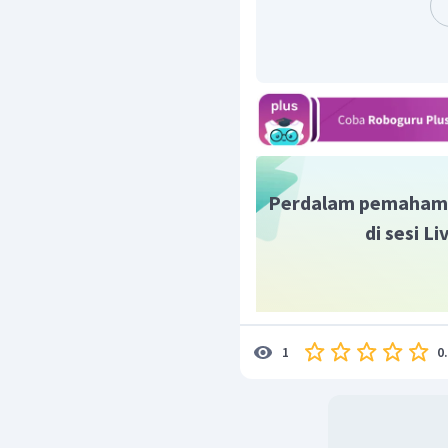
Perdalam pemaham
di sesi L
0
1