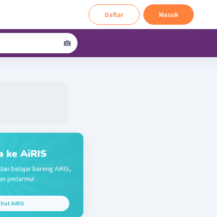
Daftar
Masuk
a ke AiRIS
dan belajar bareng AiRIS,
n pintarmu!
hat AiRIS