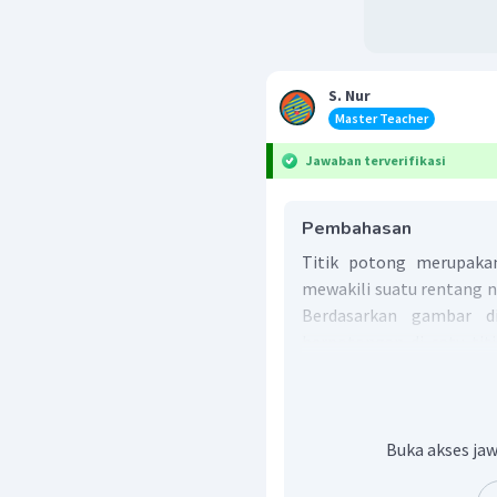
S. Nur
Master Teacher
Jawaban terverifikasi
Pembahasan
Titik potong merupakan 
mewakili suatu rentang 
Berdasarkan gambar d
berpotongan di satu titik
garis KT, LT, MT, dan NT ad
Buka akses jaw