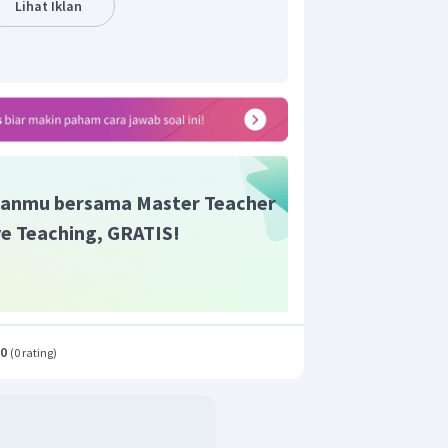
Lihat Iklan
anmu bersama Master Teacher
ive Teaching, GRATIS!
.0
(
0 rating
)