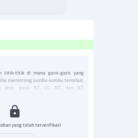
titik-titik di mana garis-garis yang
nilai memotong sumbu-sumbu tersebut.
i atas, garis KT, LT, MT, dan NT
 yaitu titik T. Jadi, titik potong dari
alah titik T.
aban yang telah terverifikasi