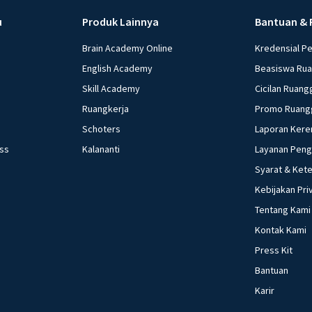
u
Produk Lainnya
Bantuan & 
Brain Academy Online
Kredensial P
English Academy
Beasiswa Ru
Skill Academy
Cicilan Ruang
Ruangkerja
Promo Ruang
Schoters
Laporan Kere
ess
Kalananti
Layanan Pen
Syarat & Ket
Kebijakan Pri
Tentang Kami
Kontak Kami
Press Kit
Bantuan
Karir