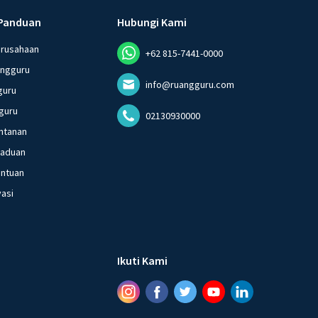
Panduan
Hubungi Kami
erusahaan
+62 815-7441-0000
angguru
info@ruangguru.com
guru
guru
02130930000
ntanan
gaduan
entuan
vasi
Ikuti Kami