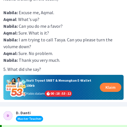
Nabila:
Excuse me, Aqmal.
Aqmal
: What's up?
Nabila:
Can you do me a favor?
Aqmal:
Sure. What is it?
Nabila:
I am trying to call Tasya. Can you please turn the
volume down?
Aqmal:
Sure. No problem.
Nabila:
Thank you very much.
5. What did she say?
Ikuti Tryout SNBT & Menangkan E-Wallet
100rb
Klaim
Habis dalam
00
:
18
:
53
:
12
D. Danti
Master Teacher