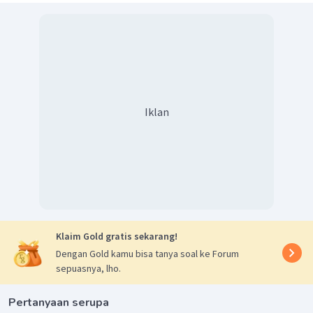
Iklan
Klaim Gold gratis sekarang!
Dengan Gold kamu bisa tanya soal ke Forum
sepuasnya, lho.
Pertanyaan serupa