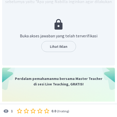
sebelumya yaitu "Apa yang Nabilla inginkan agar dilakukan
oleh Aqmal?".
Berdasarkan kalimat yang diucapkan Nabilla
"I am trying to
call Tasya. Can you please turn the volume down?"
yang
berarti "Saya mencoba menelepon Tasya. Bisa tolong
kecilkan volumenya?" dapat diketahui bahwa saat itu
Buka akses jawaban yang telah terverifikasi
Nabilla ingin agar Aqmal mengecilkan volume
game
di
komputernya.
Lihat Iklan
Kalimat yang dia gunakan untuk menyatakan hal tersebut
adalah
"Can you please turn the volume down?"
Jadi, jawaban yang benar adalah
Nabilla said "Can you
please turn the volume down?"
Perdalam pemahamanmu bersama Master Teacher
di sesi Live Teaching, GRATIS!
0.0
1
(
0 rating
)