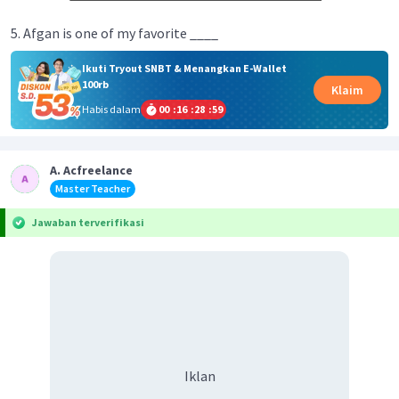
5. Afgan is one of my favorite ____
Ikuti Tryout SNBT & Menangkan E-Wallet
100rb
Klaim
Habis dalam
00
:
16
:
28
:
59
A. Acfreelance
Master Teacher
Jawaban terverifikasi
Iklan