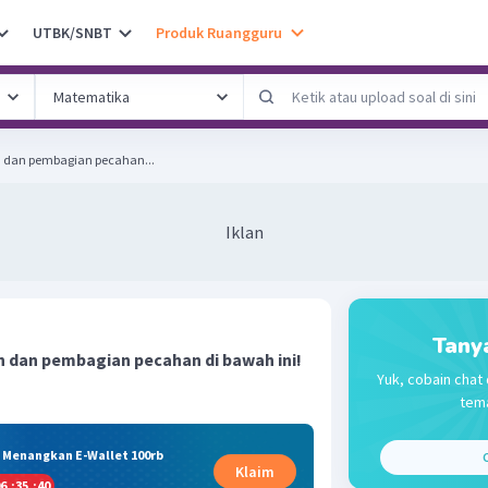
UTBK/SNBT
Produk Ruangguru
an dan pembagian pecahan...
Iklan
Tany
an dan pembagian pecahan di bawah ini!
Yuk, cobain chat 
tema
& Menangkan E-Wallet 100rb
C
Klaim
6
:
35
:
39