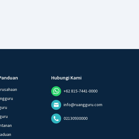
Panduan
Hubungi Kami
erusahaan
+62 815-7441-0000
angguru
info@ruangguru.com
guru
guru
02130930000
ntanan
gaduan