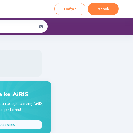
Daftar
Masuk
a ke AiRIS
dan belajar bareng AiRIS,
n pintarmu!
hat AiRIS