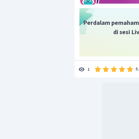
Perdalam pemaham
di sesi L
5
1