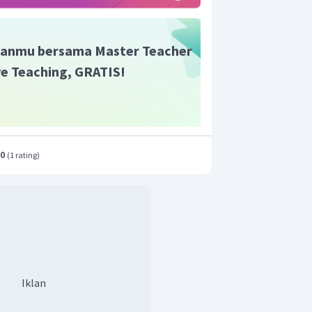
anmu bersama Master Teacher
ive Teaching, GRATIS!
.0
(
1 rating
)
Iklan