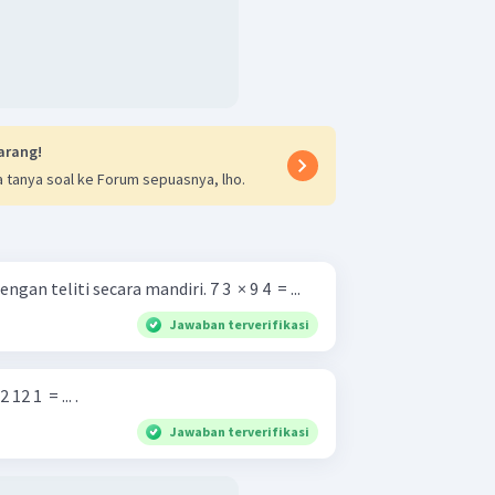
arang!
 tanya soal ke Forum sepuasnya, lho.
Kerjakan soal-soal berikut dengan teliti secara mandiri. 7 3 ​ × 9 4 ​ = ...
Jawaban terverifikasi
 12 1 ​ = ... .
Jawaban terverifikasi