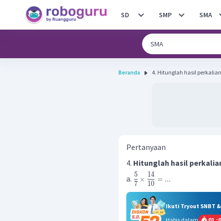
SD
SMP
SMA
Beranda
4. Hitunglah hasil perkali
Pertanyaan
4.
Hitunglah hasil perkali
5
14
a.
×
=
...
7
10
Ikuti Tryout SNBT 
Habis dalam
01
:
0