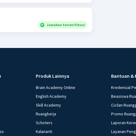
Jawaban terverifikasi
u
Produk Lainnya
Bantuan & 
Brain Academy Online
Kredensial P
English Academy
Beasiswa Ru
Skill Academy
Cicilan Ruang
Ruangkerja
Promo Ruang
Schoters
Laporan Kere
ess
Kalananti
Layanan Pen