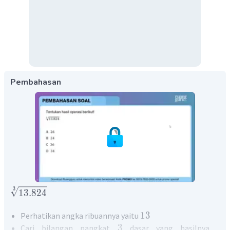
Pembahasan
3
13.824
13
Perhatikan angka ribuannya yaitu
3
Cari bilangan pangkat
dasar yang hasilnya