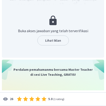
3
13
2
=
8
mendekati dan tidak lebih dari
yaitu
2
Bisa dituliskan
terlebih dahulu
(
)
3
13.824
=
2...
4
Perhatikan angka satuannya yaitu
3
4
Cari bilangan pangkat
dasar yang hasil satuannya
Buka akses jawaban yang telah terverifikasi
3
4
=
64
yaitu
Lihat Iklan
4
Bisa dituliskan
3
13.824
=
24
Oleh karena itu, jawaban yang benar adalah B.
Perdalam pemahamanmu bersama Master Teacher
di sesi Live Teaching, GRATIS!
5.0
26
(
1 rating
)