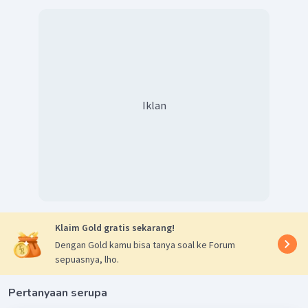
Iklan
Klaim Gold gratis sekarang!
Dengan Gold kamu bisa tanya soal ke Forum
sepuasnya, lho.
Pertanyaan serupa