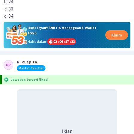
24
36
34
Ikuti Tryout SNBT & Menangkan E-Wallet
100rb
Klaim
Habis dalam
02
:
06
:
17
:
33
N. Puspita
Master Teacher
Jawaban terverifikasi
Iklan