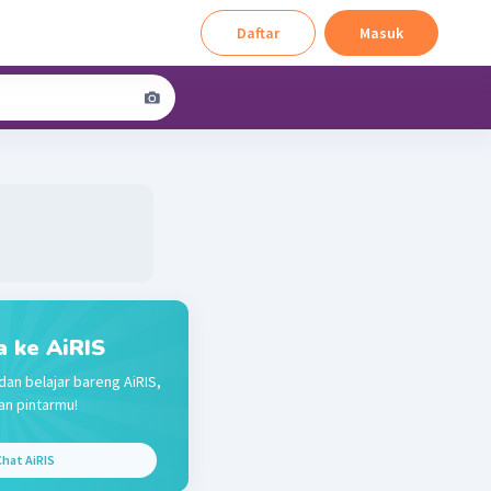
Daftar
Masuk
a ke AiRIS
dan belajar bareng AiRIS,
n pintarmu!
hat AiRIS