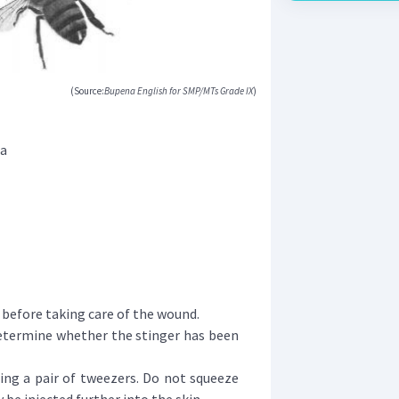
(Source:
Bupena English for SMP/MTs Grade IX
)
da
 before taking care of the wound.
termine whether the stinger has been
ing a pair of tweezers. Do not squeeze