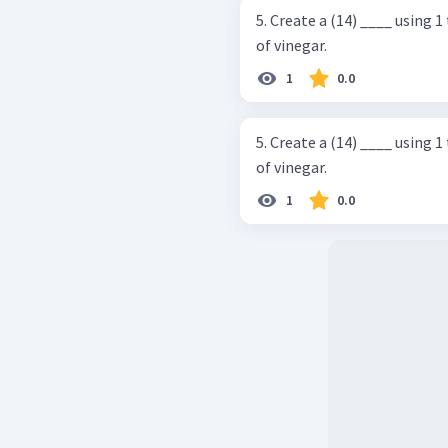
5. Create a (14) ____ using
of vinegar.
1
0.0
5. Create a (14) ____ using
of vinegar.
1
0.0