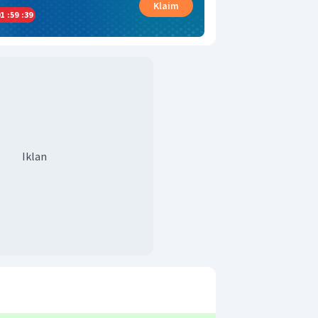
Klaim
1
:
59
:
38
Iklan