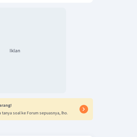
Iklan
arang!
 tanya soal ke Forum sepuasnya, lho.