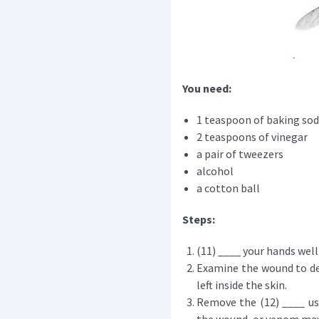
You need:
1 teaspoon of baking so
2 teaspoons of vinegar
a pair of tweezers
alcohol
a cotton ball
Steps:
(11) ____ your hands well
Examine the wound to de
left inside the skin.
Remove the (12) ____ us