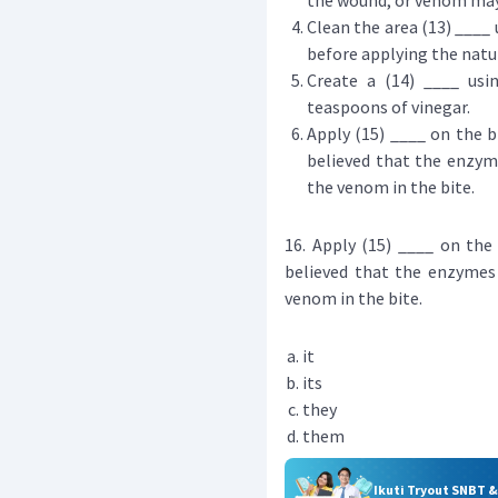
the wound, or venom may 
Clean the area (13) ____ 
before applying the natu
Create a (14) ____ us
teaspoons of vinegar.
Apply (15) ____ on the bi
believed that the enzym
the venom in the bite.
16. Apply (15) ____ on the 
believed that the enzymes 
venom in the bite.
it
its
they
them
Ikuti Tryout SNBT 