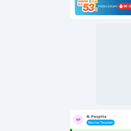
Habis dalam
00
:
0
N. Puspita
Master Teacher