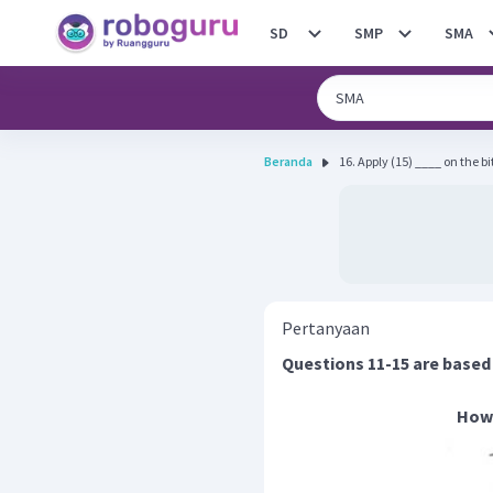
SD
SMP
SMA
Beranda
16. Apply (15) ____ on the bit
Pertanyaan
Questions 11-15 are based
How 