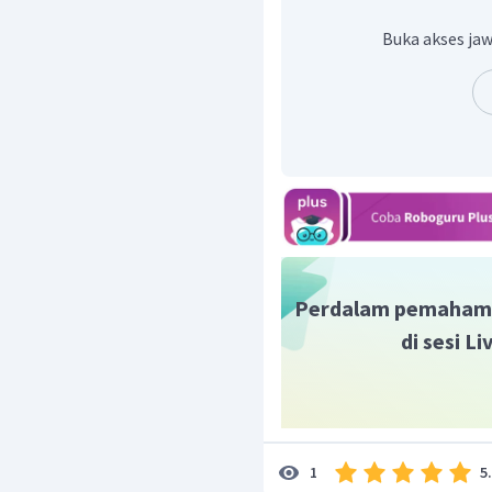
ramuan yang terbuat dari
dikategorikan sebagai ob
Buka akses jaw
digunakan adalah
it
.
Kalimat lengkapnya berb
and swelling. It is believed
break down the venom in th
Jadi, jawaban yang bena
Perdalam pemaham
di sesi L
5
1