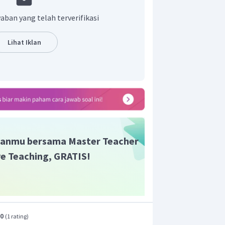
 soda kue dan cuka. Ramuan tersebut
jek tunggal, sehingga
pronoun
yang
aban yang telah terverifikasi
unyi
"Apply it on the bite to reduce itching
Lihat Iklan
 that the enzymes created in this solution
e bite."
r adalah A.
anmu bersama Master Teacher
ive Teaching, GRATIS!
.0
(
1 rating
)