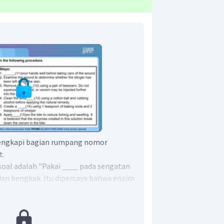
engkapi bagian rumpang nomor
t.
soal adalah "Pakai ____ pada sengatan
an bengkak. Itu dipercaya bahwa enzim
an ini membunuh racunnya.".
u "pakai" yang seharusnya disertai
ebelum kalimat soal adalah pembuatan