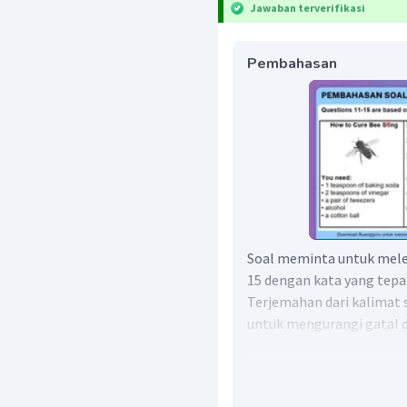
Jawaban terverifikasi
Pembahasan
Soal meminta untuk mel
15 dengan kata yang tepa
Terjemahan dari kalimat 
untuk mengurangi gatal d
yang terbentuk pada ramu
Perhatikan kata
apply
ata
dengan objek. Langkah s