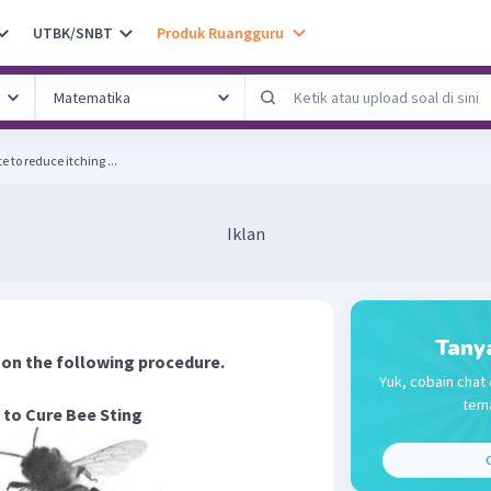
UTBK/SNBT
Produk Ruangguru
e to reduce itching ...
Iklan
Tany
 on the following procedure.
Yuk, cobain chat 
tema
to Cure Bee Sting
C